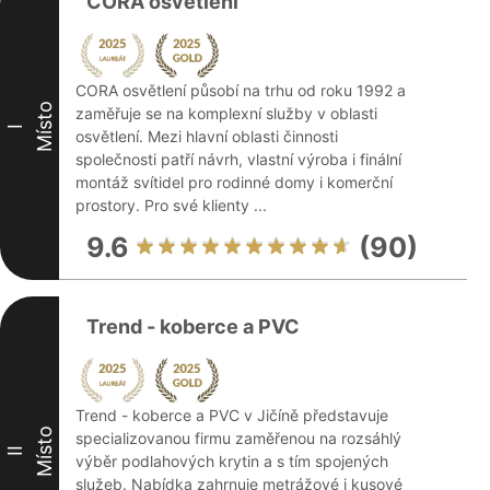
CORA osvětlení
CORA osvětlení působí na trhu od roku 1992 a
Místo
zaměřuje se na komplexní služby v oblasti
I
osvětlení. Mezi hlavní oblasti činnosti
společnosti patří návrh, vlastní výroba i finální
montáž svítidel pro rodinné domy i komerční
prostory. Pro své klienty ...
9.6
(90)
Trend - koberce a PVC
Trend - koberce a PVC v Jičíně představuje
Místo
specializovanou firmu zaměřenou na rozsáhlý
II
výběr podlahových krytin a s tím spojených
služeb. Nabídka zahrnuje metrážové i kusové