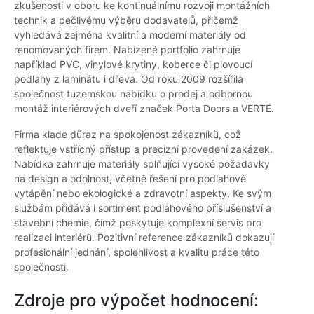
zkušenosti v oboru ke kontinuálnímu rozvoji montážních
technik a pečlivému výběru dodavatelů, přičemž
vyhledává zejména kvalitní a moderní materiály od
renomovaných firem. Nabízené portfolio zahrnuje
například PVC, vinylové krytiny, koberce či plovoucí
podlahy z laminátu i dřeva. Od roku 2009 rozšířila
společnost tuzemskou nabídku o prodej a odbornou
montáž interiérových dveří značek Porta Doors a VERTE.
Firma klade důraz na spokojenost zákazníků, což
reflektuje vstřícný přístup a precizní provedení zakázek.
Nabídka zahrnuje materiály splňující vysoké požadavky
na design a odolnost, včetně řešení pro podlahové
vytápění nebo ekologické a zdravotní aspekty. Ke svým
službám přidává i sortiment podlahového příslušenství a
stavební chemie, čímž poskytuje komplexní servis pro
realizaci interiérů. Pozitivní reference zákazníků dokazují
profesionální jednání, spolehlivost a kvalitu práce této
společnosti.
Zdroje pro výpočet hodnocení: