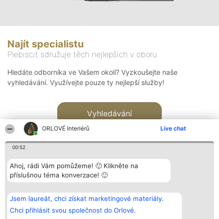
Najít specialistu
Plebiscit sdružuje těch nejlepších v oboru
Hledáte odborníka ve Vašem okolí? Vyzkoušejte naše
vyhledávání. Využívejte pouze ty nejlepší služby!
Vyhledávání
ORLOVÉ Interiérů
Live chat
00:52
Ahoj, rádi Vám pomůžeme! 🙂 Klikněte na
příslušnou téma konverzace! 🙂
Organizátor hlasování
Plebiscyt
Kontakt
Bright Side Solutions sp. z o.
Vítězové
Kontakt
Jsem laureát, chci získat marketingové materiály.
o. sp. k.
Seznam všech
ul. Ruska 22
laureátů
Chci přihlásit svou společnost do Orlové.
Wrocław 50-079
Zásady