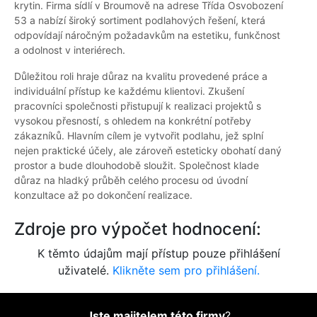
krytin. Firma sídlí v Broumově na adrese Třída Osvobození
53 a nabízí široký sortiment podlahových řešení, která
odpovídají náročným požadavkům na estetiku, funkčnost
a odolnost v interiérech.
Důležitou roli hraje důraz na kvalitu provedené práce a
individuální přístup ke každému klientovi. Zkušení
pracovníci společnosti přistupují k realizaci projektů s
vysokou přesností, s ohledem na konkrétní potřeby
zákazníků. Hlavním cílem je vytvořit podlahu, jež splní
nejen praktické účely, ale zároveň esteticky obohatí daný
prostor a bude dlouhodobě sloužit. Společnost klade
důraz na hladký průběh celého procesu od úvodní
konzultace až po dokončení realizace.
Zdroje pro výpočet hodnocení:
K těmto údajům mají přístup pouze přihlášení
uživatelé.
Klikněte sem pro přihlášení.
Jste majitelem této firmy
?