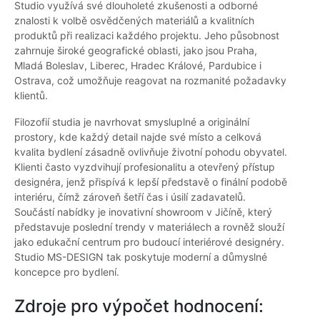
Studio využívá své dlouholeté zkušenosti a odborné
znalosti k volbě osvědčených materiálů a kvalitních
produktů při realizaci každého projektu. Jeho působnost
zahrnuje široké geografické oblasti, jako jsou Praha,
Mladá Boleslav, Liberec, Hradec Králové, Pardubice i
Ostrava, což umožňuje reagovat na rozmanité požadavky
klientů.
Filozofií studia je navrhovat smysluplné a originální
prostory, kde každý detail najde své místo a celková
kvalita bydlení zásadně ovlivňuje životní pohodu obyvatel.
Klienti často vyzdvihují profesionalitu a otevřený přístup
designéra, jenž přispívá k lepší představě o finální podobě
interiéru, čímž zároveň šetří čas i úsilí zadavatelů.
Součástí nabídky je inovativní showroom v Jičíně, který
představuje poslední trendy v materiálech a rovněž slouží
jako edukační centrum pro budoucí interiérové designéry.
Studio MS-DESIGN tak poskytuje moderní a důmyslné
koncepce pro bydlení.
Zdroje pro výpočet hodnocení: