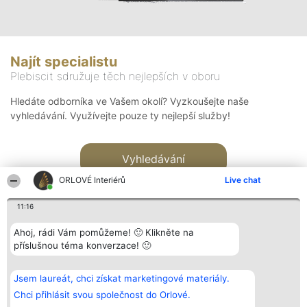
Najít specialistu
Plebiscit sdružuje těch nejlepších v oboru
Hledáte odborníka ve Vašem okolí? Vyzkoušejte naše
vyhledávání. Využívejte pouze ty nejlepší služby!
Vyhledávání
ORLOVÉ Interiérů
Live chat
11:16
Ahoj, rádi Vám pomůžeme! 🙂 Klikněte na
příslušnou téma konverzace! 🙂
Organizátor hlasování
Plebiscyt
Kontakt
Bright Side Solutions sp. z o.
Vítězové
Kontakt
Jsem laureát, chci získat marketingové materiály.
o. sp. k.
Seznam všech
ul. Ruska 22
laureátů
Chci přihlásit svou společnost do Orlové.
Wrocław 50-079
Zásady