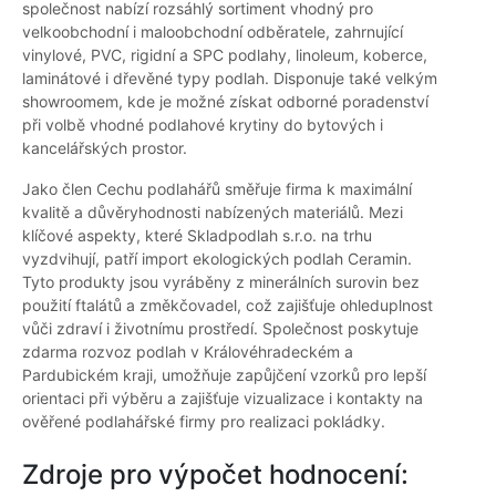
společnost nabízí rozsáhlý sortiment vhodný pro
velkoobchodní i maloobchodní odběratele, zahrnující
vinylové, PVC, rigidní a SPC podlahy, linoleum, koberce,
laminátové i dřevěné typy podlah. Disponuje také velkým
showroomem, kde je možné získat odborné poradenství
při volbě vhodné podlahové krytiny do bytových i
kancelářských prostor.
Jako člen Cechu podlahářů směřuje firma k maximální
kvalitě a důvěryhodnosti nabízených materiálů. Mezi
klíčové aspekty, které Skladpodlah s.r.o. na trhu
vyzdvihují, patří import ekologických podlah Ceramin.
Tyto produkty jsou vyráběny z minerálních surovin bez
použití ftalátů a změkčovadel, což zajišťuje ohleduplnost
vůči zdraví i životnímu prostředí. Společnost poskytuje
zdarma rozvoz podlah v Královéhradeckém a
Pardubickém kraji, umožňuje zapůjčení vzorků pro lepší
orientaci při výběru a zajišťuje vizualizace i kontakty na
ověřené podlahářské firmy pro realizaci pokládky.
Zdroje pro výpočet hodnocení: