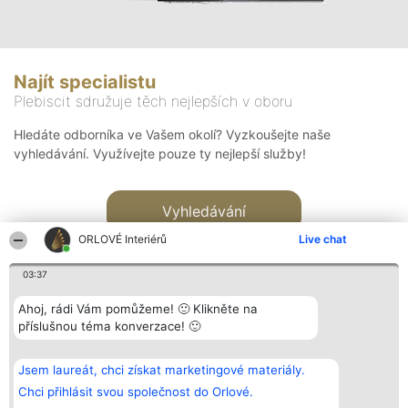
Najít specialistu
Plebiscit sdružuje těch nejlepších v oboru
Hledáte odborníka ve Vašem okolí? Vyzkoušejte naše
vyhledávání. Využívejte pouze ty nejlepší služby!
Vyhledávání
ORLOVÉ Interiérů
Live chat
03:37
Ahoj, rádi Vám pomůžeme! 🙂 Klikněte na
příslušnou téma konverzace! 🙂
Organizátor hlasování
Plebiscyt
Kontakt
Bright Side Solutions sp. z o.
Vítězové
Kontakt
Jsem laureát, chci získat marketingové materiály.
o. sp. k.
Seznam všech
ul. Ruska 22
laureátů
Chci přihlásit svou společnost do Orlové.
Wrocław 50-079
Zásady