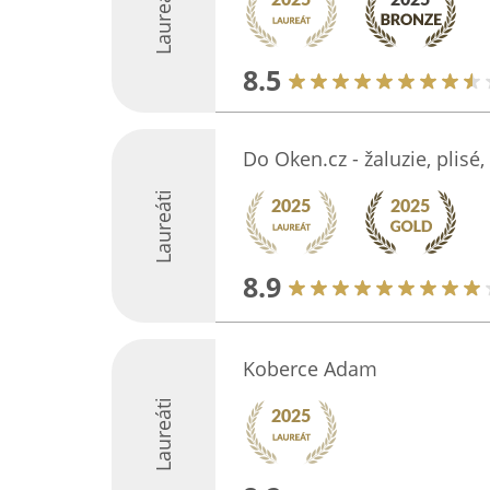
Laureáti
8.5
Do Oken.cz - žaluzie, plisé,
Laureáti
8.9
Koberce Adam
Laureáti