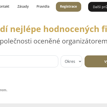
ontakt
Zásady
Pravidla
Registrace
Další pr
dí nejlépe hodnocených f
 společnosti oceněné organizátorem
V
irem.