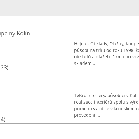
upelny Kolín
Hejda - Obklady, Dlažby, Koupeln
působí na trhu od roku 1998, k
obkladů a dlažeb. Firma provoz
skladem ...
123)
TeKro interiéry, působící v Ko
realizace interiérů spolu s vý
přímého výrobce v kolínském r
provedení ...
24)