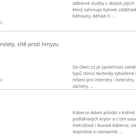
odborné služby v oblasti jejic
který zahrnuje bytové, zátěžové
běhouny, dětské či ...
 rolety, sítě proti hmyzu
Do Oken.cz je společnost zamě
typů stínicí techniky vytvořen
řešení pro interiéry i exteriéry,
záclony, ...
Koberce Adam působí v Kolíně 
podlahových krytin a s tím souv
metrážové i kusové koberce, st
doplněné o rozmanité ...