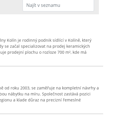
y Kolín je rodinný podnik sídlící v Kolíně, který
dy se začal specializovat na prodej keramických
uje prodejní plochu o rozloze 700 m², kde má
líně od roku 2003, se zaměřuje na kompletní návrhy a
robou nábytku na míru. Společnost zastává pozici
egionu a klade důraz na precizní řemeslné