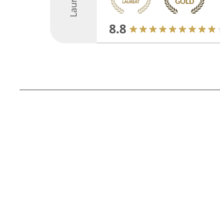
Laureáti
8.8