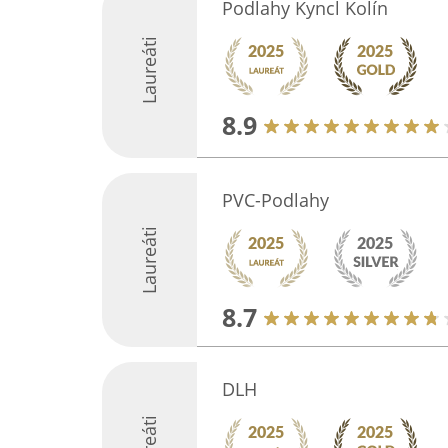
Podlahy Kyncl Kolín
Laureáti
8.9
PVC-Podlahy
Laureáti
8.7
DLH