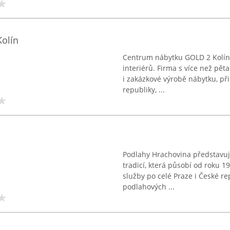
olín
Centrum nábytku GOLD 2 Kolín 
interiérů. Firma s více než pět
i zakázkové výrobě nábytku, př
republiky, ...
Podlahy Hrachovina představu
tradicí, která působí od roku 1
služby po celé Praze i České r
podlahových ...