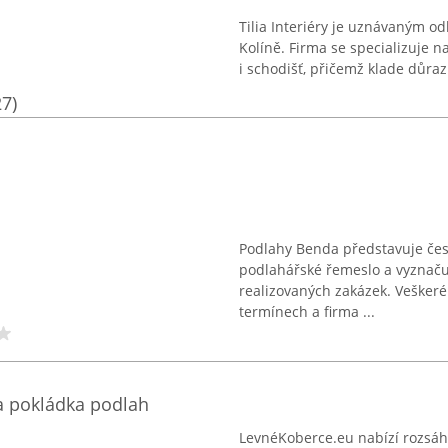
Tilia Interiéry je uznávaným od
Kolíně. Firma se specializuje 
i schodišť, přičemž klade důraz
27)
Podlahy Benda představuje česk
podlahářské řemeslo a vyznačuj
realizovaných zakázek. Vešker
termínech a firma ...
a pokládka podlah
LevnéKoberce.eu nabízí rozsáhl