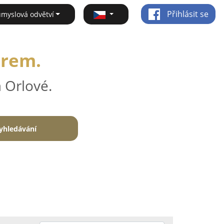
Přihlásit se
ůmyslová odvětví
irem.
 Orlové.
yhledávání