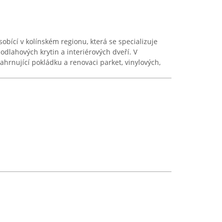
obící v kolínském regionu, která se specializuje
odlahových krytin a interiérových dveří. V
hrnující pokládku a renovaci parket, vinylových,