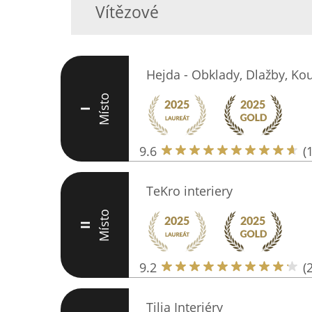
Vítězové
Hejda - Obklady, Dlažby, Ko
Místo
I
9.6
(
TeKro interiery
Místo
II
9.2
(
Tilia Interiéry