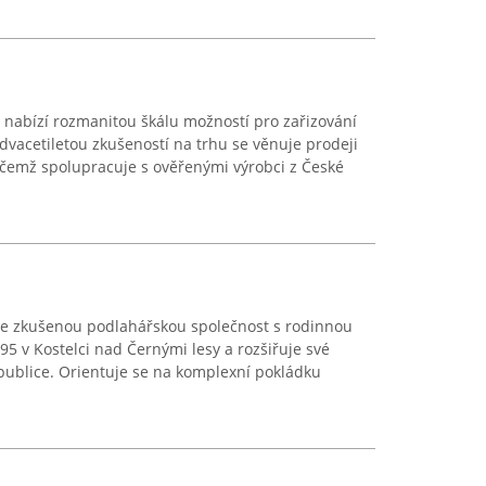
nabízí rozmanitou škálu možností pro zařizování
advacetiletou zkušeností na trhu se věnuje prodeji
ičemž spolupracuje s ověřenými výrobci z České
je zkušenou podlahářskou společnost s rodinnou
995 v Kostelci nad Černými lesy a rozšiřuje své
epublice. Orientuje se na komplexní pokládku