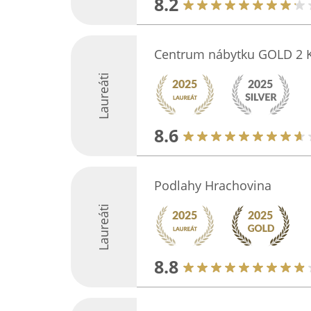
8.2
Centrum nábytku GOLD 2 K
Laureáti
8.6
Podlahy Hrachovina
Laureáti
8.8