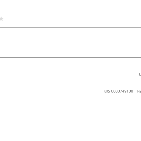
B
KRS 0000749100 | R