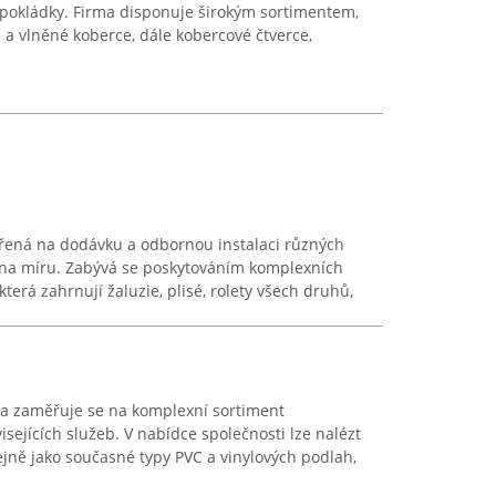
h pokládky. Firma disponuje širokým sortimentem,
 a vlněné koberce, dále kobercové čtverce,
řená na dodávku a odbornou instalaci různých
é na míru. Zabývá se poskytováním komplexních
 která zahrnují žaluzie, plisé, rolety všech druhů,
a zaměřuje se na komplexní sortiment
isejících služeb. V nabídce společnosti lze nalézt
ejně jako současné typy PVC a vinylových podlah,