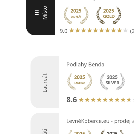
Místo
III
9.0
(
Podlahy Benda
Laureáti
8.6
LevnéKoberce.eu - prodej 