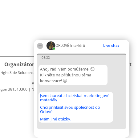
ORLOVÉ Interiérů
Live chat
08:22
Organizátor hlasování
Plebiscyt
Kontakt
Ahoj, rádi Vám pomůžeme! 🙂
right Side Solutions sp. z o. o. sp. k.
Vítězové
Kontakt
Klikněte na příslušnou téma
ul. Ruska 22
Seznam
konverzace! 🙂
Wrocław 50-079
všech
egon 381313360 | NIP 8943132676
laureátů
Zásady
Jsem laureát, chci získat marketingové
materiály.
Pravidla
Zásady
Chci přihlásit svou společnost do
Orlové.
ochrany
osobních
Mám jiné otázky.
údajů