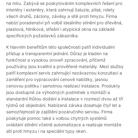
na míru. Zabývá se poskytováním komplexních řešení pro
interiéry i exteriéry, která zahrnují žaluzie, plisé, rolety
všech druhů, záclony, závěsy a sítě proti hmyzu. Firma
nabízí poradenství při volbě ideálního stínění pro dřevěná,
plastová, hliníková, střešní i atypická okna na základě
specifických požadavků zákazníka.
K hlavním benefitům této společnosti patří individuální
přístup a transparentní jednání. Důraz je kladen na
funkčnost a vysokou úroveň zpracování, přičemž
používány jsou kvalitní a prověřené materiály. Mezi služby
patří komplexní servis zahrnující nezávaznou konzultaci a
zaměření pro vypracování cenové nabídky, jasnou
cenovou politiku i samotnou realizaci instalace. Produkty
jsou dostupné za výhodných podmínek s montáží a
standardní lhůtou dodání a instalace v rozmezí dvou až tří
týdnů od objednání. Nabízená záruka dosahuje čtyř let a
samozřejmostí je zajištění pozáručního servisu. Firma
poskytuje pomoc také s volbou chytrých systémů
ovládání stínění včetně automatizace a realizuje montáže
sítí proti hmyzu i na speciální typy oken.