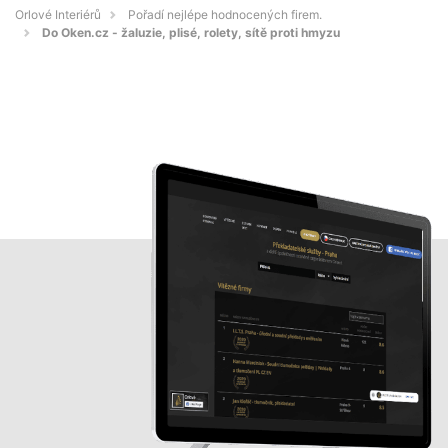
Orlové Interiérů
Pořadí nejlépe hodnocených firem.
Do Oken.cz - žaluzie, plisé, rolety, sítě proti hmyzu