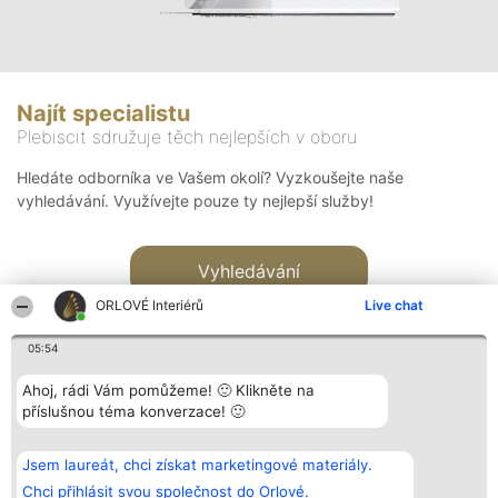
Najít specialistu
Plebiscit sdružuje těch nejlepších v oboru
Hledáte odborníka ve Vašem okolí? Vyzkoušejte naše
vyhledávání. Využívejte pouze ty nejlepší služby!
Vyhledávání
ORLOVÉ Interiérů
Live chat
05:54
Ahoj, rádi Vám pomůžeme! 🙂 Klikněte na
příslušnou téma konverzace! 🙂
Organizátor hlasování
Plebiscyt
Kontakt
Bright Side Solutions sp. z o.
Vítězové
Kontakt
Jsem laureát, chci získat marketingové materiály.
o. sp. k.
Seznam všech
ul. Ruska 22
laureátů
Chci přihlásit svou společnost do Orlové.