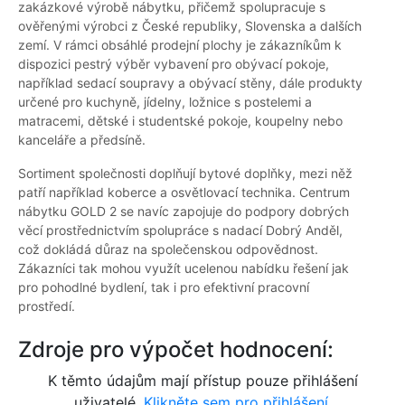
zakázkové výrobě nábytku, přičemž spolupracuje s
ověřenými výrobci z České republiky, Slovenska a dalších
zemí. V rámci obsáhlé prodejní plochy je zákazníkům k
dispozici pestrý výběr vybavení pro obývací pokoje,
například sedací soupravy a obývací stěny, dále produkty
určené pro kuchyně, jídelny, ložnice s postelemi a
matracemi, dětské i studentské pokoje, koupelny nebo
kanceláře a předsíně.
Sortiment společnosti doplňují bytové doplňky, mezi něž
patří například koberce a osvětlovací technika. Centrum
nábytku GOLD 2 se navíc zapojuje do podpory dobrých
věcí prostřednictvím spolupráce s nadací Dobrý Anděl,
což dokládá důraz na společenskou odpovědnost.
Zákazníci tak mohou využít ucelenou nabídku řešení jak
pro pohodlné bydlení, tak i pro efektivní pracovní
prostředí.
Zdroje pro výpočet hodnocení:
K těmto údajům mají přístup pouze přihlášení
uživatelé.
Klikněte sem pro přihlášení.