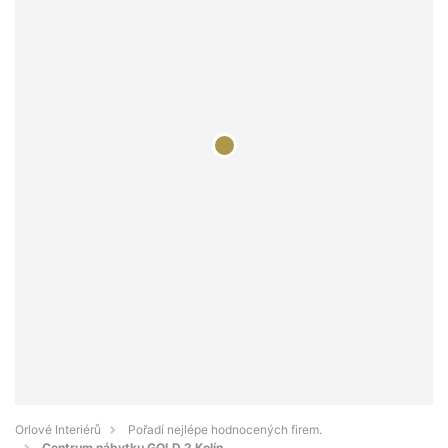
Orlové Interiérů
Pořadí nejlépe hodnocených firem.
Centrum nábytku GOLD 2 Kolín