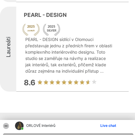
PEARL - DESIGN
Laureáti
PEARL - DESIGN sídlící v Olomouci
představuje jednu z předních firem v oblasti
komplexního interiérového designu. Toto
studio se zaměřuje na návrhy a realizace
jak interiérů, tak exteriérů, přičemž klade
důraz zejména na individuální přístup ...
8.6
Ostatní společnosti z kraje
ORLOVÉ Interiérů
Live chat