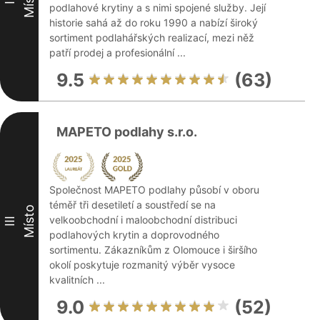
Místo
II
podlahové krytiny a s nimi spojené služby. Její
historie sahá až do roku 1990 a nabízí široký
sortiment podlahářských realizací, mezi něž
patří prodej a profesionální ...
9.5
(63)
MAPETO podlahy s.r.o.
Společnost MAPETO podlahy působí v oboru
téměř tři desetiletí a soustředí se na
Místo
velkoobchodní i maloobchodní distribuci
III
podlahových krytin a doprovodného
sortimentu. Zákazníkům z Olomouce i širšího
okolí poskytuje rozmanitý výběr vysoce
kvalitních ...
9.0
(52)