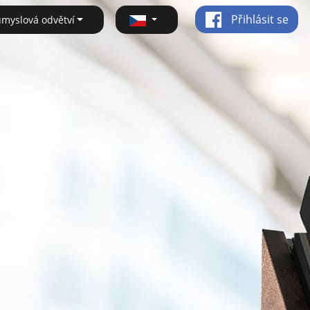
Přihlásit se
ůmyslová odvětví