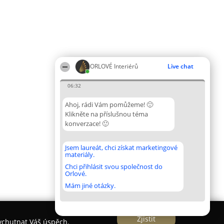
ORLOVÉ Interiérů
Live chat
06:32
Ahoj, rádi Vám pomůžeme! 🙂
Klikněte na příslušnou téma
konverzace! 🙂
Jsem laureát, chci získat marketingové
materiály.
Chci přihlásit svou společnost do
Orlové.
Mám jiné otázky.
Zjistit
vychutnat Váš úspěch.