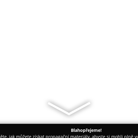
Blahopřejeme!
těte, jak můžete získat propagační materiály, abyste si mohli plně 