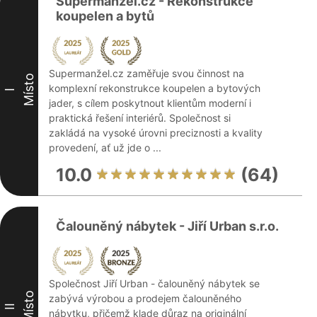
Supermanžel.cz - Rekonstrukce
koupelen a bytů
Supermanžel.cz zaměřuje svou činnost na
Místo
komplexní rekonstrukce koupelen a bytových
I
jader, s cílem poskytnout klientům moderní i
praktická řešení interiérů. Společnost si
zakládá na vysoké úrovni preciznosti a kvality
provedení, ať už jde o ...
10.0
(64)
Čalouněný nábytek - Jiří Urban s.r.o.
Společnost Jiří Urban - čalouněný nábytek se
Místo
zabývá výrobou a prodejem čalouněného
II
nábytku, přičemž klade důraz na originální