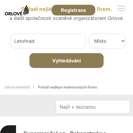
Pořadí nejlépe hodnocených firem.
Registrace
a další společnosti oceněné organizátorem Orlové.
Vyhledávání
Orlové Interiérů
Pořadí nejlépe hodnocených firem.