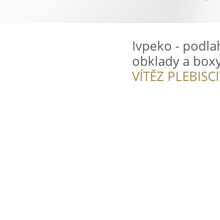
Ivpeko - podla
obklady a box
VÍTĚZ PLEBISC