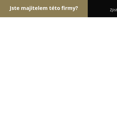
Jste majitelem této firmy?
Zjis
Orlové Interiérů
Pořadí nejlépe hodnocených fi
Ivpeko - podlahy a dveře, stěnové o
System
10
(49)
Česká Třebová, U Teplárny 620
Zobrazit telefonní číslo