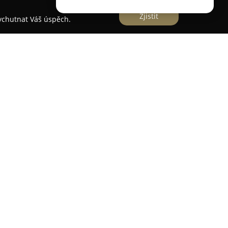
Zjistit
vychutnat Váš úspěch.
k System
ání komplexních řešení v oblasti zlepšování a
pecializuje jak na prodej, tak na odbornou montáž
rnují laminátové, vinylové i dřevěné možnosti. K
ové dveře a nabídka rozmanitých stěnových
ové, korkové a designové akustické panely, jež
ostí.
istribuce profesionálních modulárních boxů a
ořených pro efektivní uložení a bezpečnou
 svou modularitou a kompatibilitou napříč
ami. Společnost provozuje samoobslužný