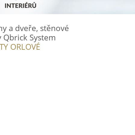
hy a dveře, stěnové
y Qbrick System
ITY ORLOVÉ