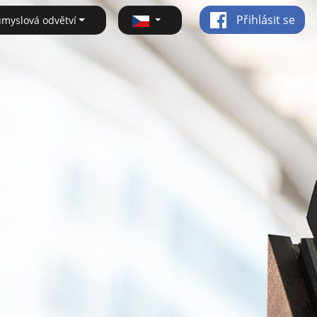
Přihlásit se
ůmyslová odvětví