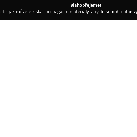
Blahopřejeme!
těte, jak můžete získat propagační materiály, abyste si mohli plně 
rem.
Ivpeko - podlahy a dveře, stěnové obklady a boxy Qbric
bklady a boxy Qbrick
O společnosti:
Ivpeko
se zaměřuje na poskytov
vybavení interiérů. Firma se s
různých typů podlah, které zah
sortimentu patří také interiér
obkladů, mezi něž patří laminát
esteticky doplňují vzhled místn
K hlavním produktům patří i d
organizérů Qbrick System, vytv
přepravu nářadí. Boxy vynikají
jednotlivými produktovými řad