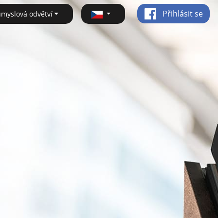
Přihlásit se
ůmyslová odvětví