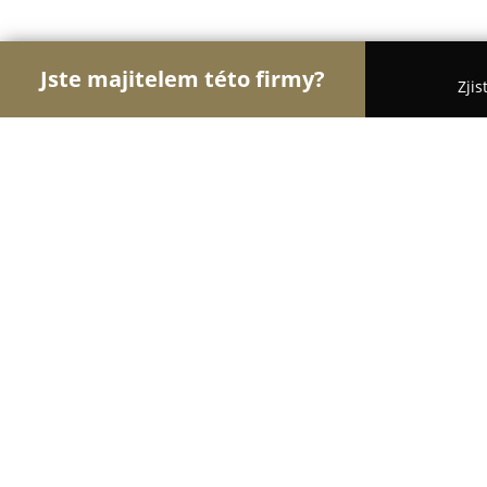
Jste majitelem této firmy?
Zjis
Orlové Interiérů
Pořadí nejlépe hodnocených fi
Design Walek
8
(19)
Havířov, Havirov
Zobrazit telefonní číslo