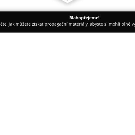
Blahopřejeme!
těte, jak můžete získat propagační materiály, abyste si mohli plně 
rem.
Design Walek
O společnosti:
Design Walek
působí na trhu o
realizace podlahových systémů 
portfoliu nabízí rozmanité podl
dřevěné podlahy, PVC podlahov
moderní hybridní podlahy, kter
technologií, stejně jako stylové
laminátové podlahy vzhledem př
jednoduchou údržbou.