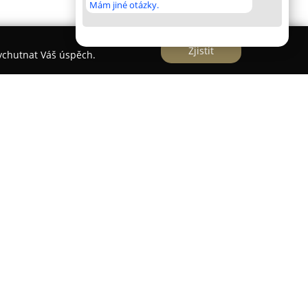
Mám jiné otázky.
Zjistit
vychutnat Váš úspěch.
d roku 2005 a zaměřuje se na komplexní
spolu s dalšími interiérovými řešeními. Ve svém
ahové krytiny, jako jsou vinylové, laminátové a
é systémy a koberce. Sortiment zahrnuje také
é propojují vizuální stránku s moderní
 a odolné varianty z vinylu či cenově příznivé
ipomínající přírodní dřevo, které vynikají