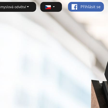
Přihlásit se
ůmyslová odvětví