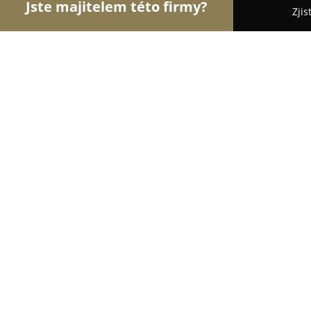
Jste majitelem této firmy?
Zjis
Orlové Interiérů
Pořadí nejlépe hodnocených fi
luxusnistena.cz
9.2
(25)
Krhová, 75663 Krhová, Czech Republic
Zobrazit telefonní číslo