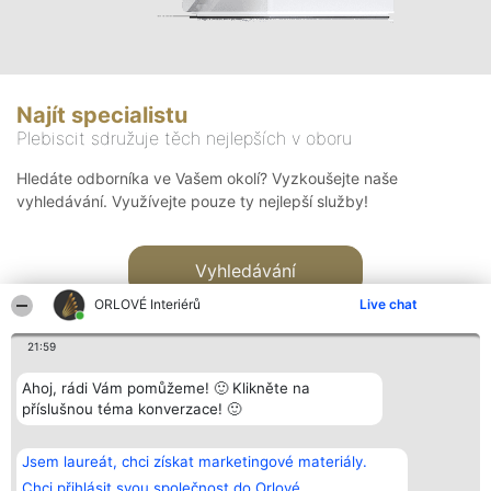
Najít specialistu
Plebiscit sdružuje těch nejlepších v oboru
Hledáte odborníka ve Vašem okolí? Vyzkoušejte naše
vyhledávání. Využívejte pouze ty nejlepší služby!
Vyhledávání
ORLOVÉ Interiérů
Live chat
21:59
Ahoj, rádi Vám pomůžeme! 🙂 Klikněte na
příslušnou téma konverzace! 🙂
Organizátor hlasování
Plebiscyt
Kontakt
Bright Side Solutions sp. z o.
Vítězové
Kontakt
Jsem laureát, chci získat marketingové materiály.
o. sp. k.
Seznam všech
ul. Ruska 22
laureátů
Chci přihlásit svou společnost do Orlové.