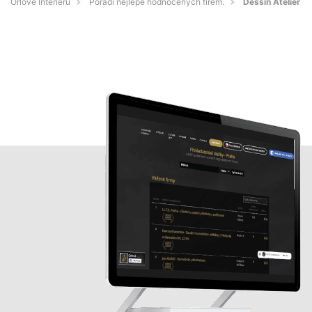
Orlové Interiérů
Pořadí nejlépe hodnocených firem.
Dessin Atelier