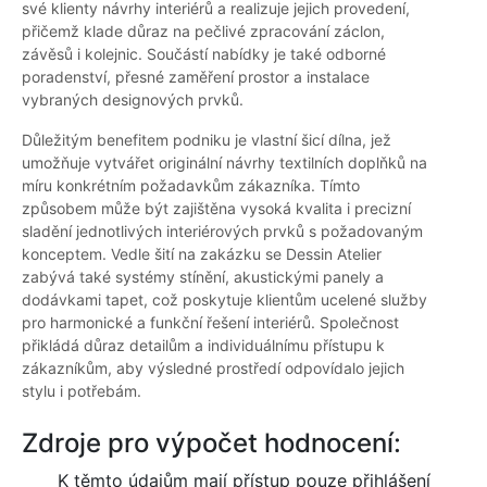
své klienty návrhy interiérů a realizuje jejich provedení,
přičemž klade důraz na pečlivé zpracování záclon,
závěsů i kolejnic. Součástí nabídky je také odborné
poradenství, přesné zaměření prostor a instalace
vybraných designových prvků.
Důležitým benefitem podniku je vlastní šicí dílna, jež
umožňuje vytvářet originální návrhy textilních doplňků na
míru konkrétním požadavkům zákazníka. Tímto
způsobem může být zajištěna vysoká kvalita i precizní
sladění jednotlivých interiérových prvků s požadovaným
konceptem. Vedle šití na zakázku se Dessin Atelier
zabývá také systémy stínění, akustickými panely a
dodávkami tapet, což poskytuje klientům ucelené služby
pro harmonické a funkční řešení interiérů. Společnost
přikládá důraz detailům a individuálnímu přístupu k
zákazníkům, aby výsledné prostředí odpovídalo jejich
stylu i potřebám.
Zdroje pro výpočet hodnocení:
K těmto údajům mají přístup pouze přihlášení