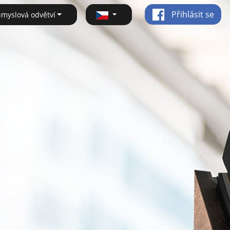
Přihlásit se
ůmyslová odvětví