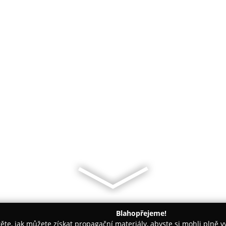
Blahopřejeme!
těte, jak můžete získat propagační materiály, abyste si mohli plně 