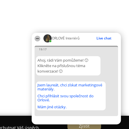
ORLOVÉ Interiérů
Live chat
19:17
Ahoj, rádi Vám pomůžeme! 🙂
Klikněte na příslušnou téma
konverzace! 🙂
Jsem laureát, chci získat marketingové
materiály.
Chci přihlásit svou společnost do
Orlové.
Mám jiné otázky.
Zjistit
vychutnat Váš úspěch.