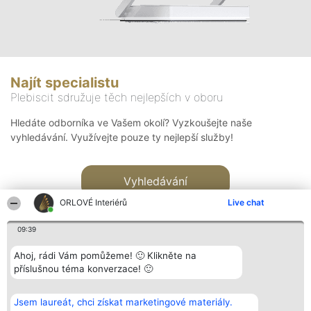
Najít specialistu
Plebiscit sdružuje těch nejlepších v oboru
Hledáte odborníka ve Vašem okolí? Vyzkoušejte naše
vyhledávání. Využívejte pouze ty nejlepší služby!
Vyhledávání
ORLOVÉ Interiérů
Live chat
09:39
Ahoj, rádi Vám pomůžeme! 🙂 Klikněte na
příslušnou téma konverzace! 🙂
Organizátor hlasování
Plebiscyt
Kontakt
Bright Side Solutions sp. z o.
Vítězové
Kontakt
Jsem laureát, chci získat marketingové materiály.
o. sp. k.
Seznam všech