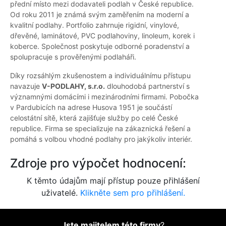
přední místo mezi dodavateli podlah v České republice.
Od roku 2011 je známá svým zaměřením na moderní a
kvalitní podlahy. Portfolio zahrnuje rigidní, vinylové,
dřevěné, laminátové, PVC podlahoviny, linoleum, korek i
koberce. Společnost poskytuje odborné poradenství a
spolupracuje s prověřenými podlaháři.
Díky rozsáhlým zkušenostem a individuálnímu přístupu
navazuje
V-PODLAHY, s.r.o.
dlouhodobá partnerství s
významnými domácími i mezinárodními firmami. Pobočka
v Pardubicích na adrese Husova 1951 je součástí
celostátní sítě, která zajišťuje služby po celé České
republice. Firma se specializuje na zákaznická řešení a
pomáhá s volbou vhodné podlahy pro jakýkoliv interiér.
Zdroje pro výpočet hodnocení:
K těmto údajům mají přístup pouze přihlášení
uživatelé.
Klikněte sem pro přihlášení.
Jste majitelem této firmy
?