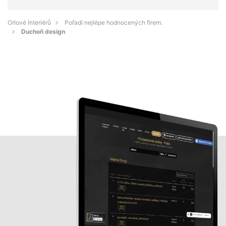
Orlové Interiérů
Pořadí nejlépe hodnocených firem.
Duchoň design