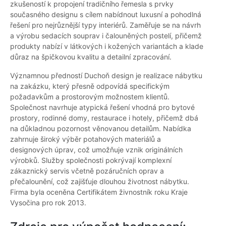
zkušeností k propojení tradičního řemesla s prvky
současného designu s cílem nabídnout luxusní a pohodlná
řešení pro nejrůznější typy interiérů. Zaměřuje se na návrh
a výrobu sedacích souprav i čalouněných postelí, přičemž
produkty nabízí v látkových i kožených variantách a klade
důraz na špičkovou kvalitu a detailní zpracování.
Významnou předností Duchoň design je realizace nábytku
na zakázku, který přesně odpovídá specifickým
požadavkům a prostorovým možnostem klientů.
Společnost navrhuje atypická řešení vhodná pro bytové
prostory, rodinné domy, restaurace i hotely, přičemž dbá
na důkladnou pozornost věnovanou detailům. Nabídka
zahrnuje široký výběr potahových materiálů a
designových úprav, což umožňuje vznik originálních
výrobků. Služby společnosti pokrývají komplexní
zákaznický servis včetně pozáručních oprav a
přečalounění, což zajišťuje dlouhou životnost nábytku.
Firma byla oceněna Certifikátem živnostník roku Kraje
Vysočina pro rok 2013.