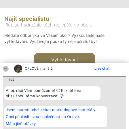
Najít specialistu
Plebiscit sdružuje těch nejlepších v oboru
Hledáte odborníka ve Vašem okolí? Vyzkoušejte naše
vyhledávání. Využívejte pouze ty nejlepší služby!
Vyhledávání
ORLOVÉ Interiérů
Live chat
11:32
Ahoj, rádi Vám pomůžeme! 🙂 Klikněte na
příslušnou téma konverzace! 🙂
Organizátor hlasování
Plebiscyt
Kontakt
Bright Side Solutions sp. z o.
Vítězové
Kontakt
Jsem laureát, chci získat marketingové materiály.
o. sp. k.
Seznam všech
ul. Ruska 22
laureátů
Chci přihlásit svou společnost do Orlové.
Wrocław 50-079
Zásady
Mám jiné otázky.
KRS 0000749100 | Regon
Pravidla
381313360 | NIP 8943132676
Zásady