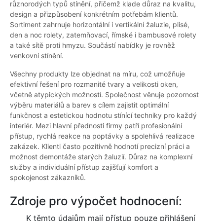
různorodých typů stínění, přičemž klade důraz na kvalitu,
design a přizpůsobení konkrétním potřebám klientů.
Sortiment zahrnuje horizontální i vertikální žaluzie, plisé,
den a noc rolety, zatemňovací, římské i bambusové rolety
a také sítě proti hmyzu. Součástí nabídky je rovněž
venkovní stínění.
Všechny produkty lze objednat na míru, což umožňuje
efektivní řešení pro rozmanité tvary a velikosti oken,
včetně atypických možností. Společnost věnuje pozornost
výběru materiálů a barev s cílem zajistit optimální
funkčnost a estetickou hodnotu stínící techniky pro každý
interiér. Mezi hlavní přednosti firmy patří profesionální
přístup, rychlá reakce na poptávky a spolehlivá realizace
zakázek. Klienti často pozitivně hodnotí precizní práci a
možnost demontáže starých žaluzií. Důraz na komplexní
služby a individuální přístup zajišťují komfort a
spokojenost zákazníků.
Zdroje pro výpočet hodnocení:
K těmto údajům mají přístup pouze přihlášení