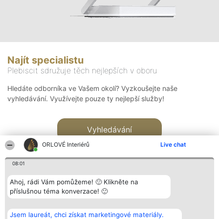
Najít specialistu
Plebiscit sdružuje těch nejlepších v oboru
Hledáte odborníka ve Vašem okolí? Vyzkoušejte naše
vyhledávání. Využívejte pouze ty nejlepší služby!
Vyhledávání
ORLOVÉ Interiérů
Live chat
08:01
Ahoj, rádi Vám pomůžeme! 🙂 Klikněte na
příslušnou téma konverzace! 🙂
Organizátor hlasování
Plebiscyt
Kontakt
Bright Side Solutions sp. z o.
Vítězové
Kontakt
Jsem laureát, chci získat marketingové materiály.
o. sp. k.
Seznam všech