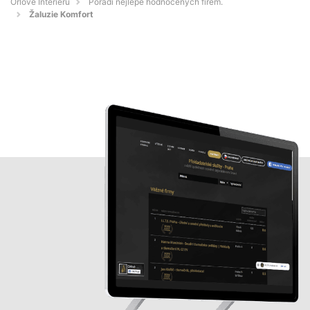
Orlové Interiérů
Pořadí nejlépe hodnocených firem.
Žaluzie Komfort