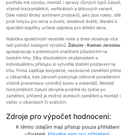
portfoliu má výrobu, montáž i opravy různých typů žaluzií,
včetně horizontálních, vertikálních a látkových variant.
Dále nabízí široký sortiment produktů, jako jsou rolety, sítě
proti hmyzu pro okna a dveře, lamelové dveře, těsnění a
speciální doplňky určené zejména pro střešní okna.
Nabídka společnosti neustále roste a dnes obsahuje více
než patnáct kategorií výrobků.
Žaluzie - Kamen Jaroslav
spolupracuje s prémiovými značkami působícími na
českém trhu. Díky dlouholetým zkušenostem a
individuálnímu přístupu si vytvořila stabilní postavení na
trhu. Firma zajišťuje bezplatné, nezávazné zaměření přímo
u zákazníka, kde zároveň poskytuje odborné poradenství
včetně prezentace vzorníků barev a materiálů. Montáž
horizontálních žaluzií obvykle probíhá do týdne po
zaměření, přičemž je možné domluvit zaměření a montáž i
večer, o víkendech či svátcích.
Zdroje pro výpočet hodnocení:
K těmto údajům mají přístup pouze přihlášení
uživatelé.
Klikněte sem pro přihlášení.