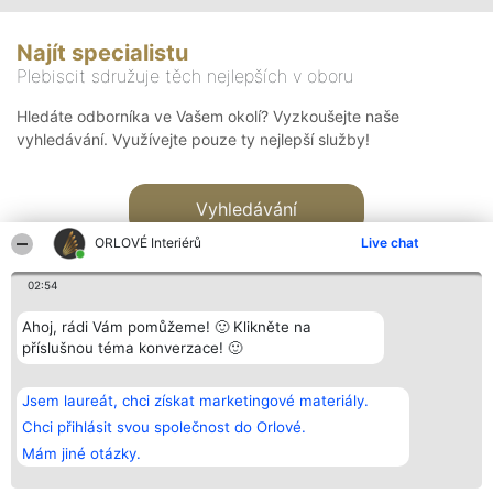
Najít specialistu
Plebiscit sdružuje těch nejlepších v oboru
Hledáte odborníka ve Vašem okolí? Vyzkoušejte naše
vyhledávání. Využívejte pouze ty nejlepší služby!
Vyhledávání
ORLOVÉ Interiérů
Live chat
02:54
Ahoj, rádi Vám pomůžeme! 🙂 Klikněte na
příslušnou téma konverzace! 🙂
Organizátor hlasování
Plebiscyt
Kontakt
Bright Side Solutions sp. z o.
Vítězové
Kontakt
Jsem laureát, chci získat marketingové materiály.
o. sp. k.
Seznam všech
ul. Ruska 22
laureátů
Chci přihlásit svou společnost do Orlové.
Wrocław 50-079
Zásady
Mám jiné otázky.
KRS 0000749100 | Regon
Pravidla
381313360 | NIP 8943132676
Zásady
ochrany