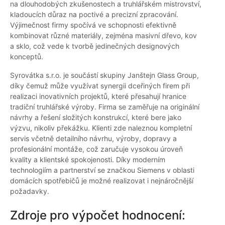
na dlouhodobých zkušenostech a truhlářském mistrovství,
kladoucích důraz na poctivé a precizní zpracování.
Výjimečnost firmy spočívá ve schopnosti efektivně
kombinovat různé materiály, zejména masivní dřevo, kov
a sklo, což vede k tvorbě jedinečných designových
konceptů.
Syrovátka s.r.o. je součástí skupiny Janštejn Glass Group,
díky čemuž může využívat synergii dceřiných firem při
realizaci inovativních projektů, které přesahují hranice
tradiční truhlářské výroby. Firma se zaměřuje na originální
návrhy a řešení složitých konstrukcí, které bere jako
výzvu, nikoliv překážku. Klienti zde naleznou kompletní
servis včetně detailního návrhu, výroby, dopravy a
profesionální montáže, což zaručuje vysokou úroveň
kvality a klientské spokojenosti. Díky moderním
technologiím a partnerství se značkou Siemens v oblasti
domácích spotřebičů je možné realizovat i nejnáročnější
požadavky.
Zdroje pro výpočet hodnocení: