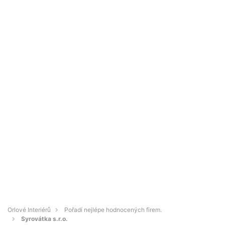
Orlové Interiérů
Pořadí nejlépe hodnocených firem.
Syrovátka s.r.o.