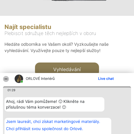
Najít specialistu
Plebiscit sdružuje těch nejlepších v oboru
Hledáte odborníka ve Vašem okolí? Vyzkoušejte naše
vyhledávání. Využívejte pouze ty nejlepší služby!
Vyhledávání
ORLOVÉ Interiérů
Live chat
01:29
Ahoj, rádi Vám pomůžeme! 🙂 Klikněte na
příslušnou téma konverzace! 🙂
Organizátor hlasování
Plebiscyt
Kontakt
Bright Side Solutions sp. z o.
Vítězové
Kontakt
Jsem laureát, chci získat marketingové materiály.
o. sp. k.
Seznam všech
ul. Ruska 22
laureátů
Chci přihlásit svou společnost do Orlové.
Wrocław 50-079
Zásady