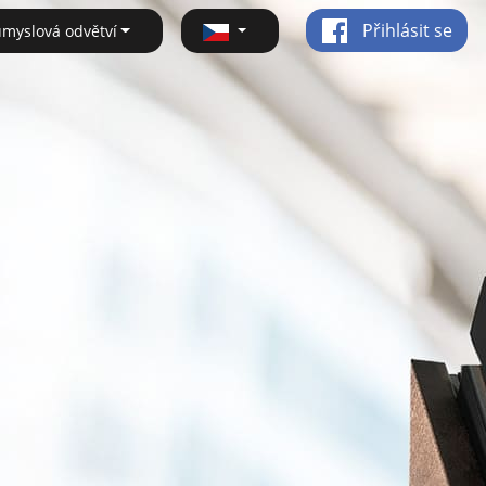
Přihlásit se
ůmyslová odvětví