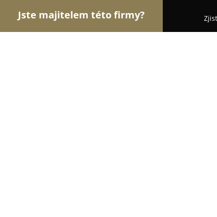
Jste majitelem této firmy?
Zjis
Orlové Interiérů
Pořadí nejlépe hodnocených fi
Studio In 2
8.2
(6)
Praha, Jurkovičova 970/8
Zobrazit telefonní číslo