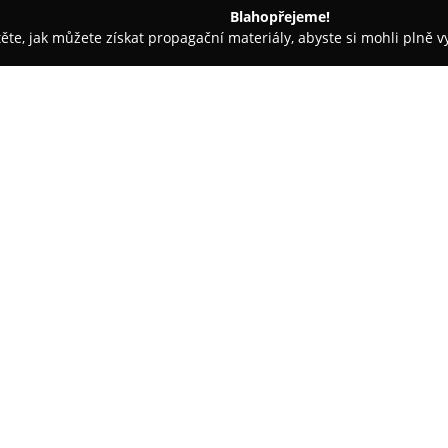
Blahopřejeme!
těte, jak můžete získat propagační materiály, abyste si mohli plně 
rem.
Studio In 2
O společnosti:
Studio In 2
se orientuje na kom
tvorbu prostorů přesně reflektu
zákazníků. Zajišťuje kompletní
finální detaily provedení. Odbo
nábytek, navrhují odpovídající 
dekoracemi včetně autorských 
jedinečný charakter.
Studio dbá na práci s barvami a
případně opticky upravit jeho ve
vybavených prostor. Tento příst