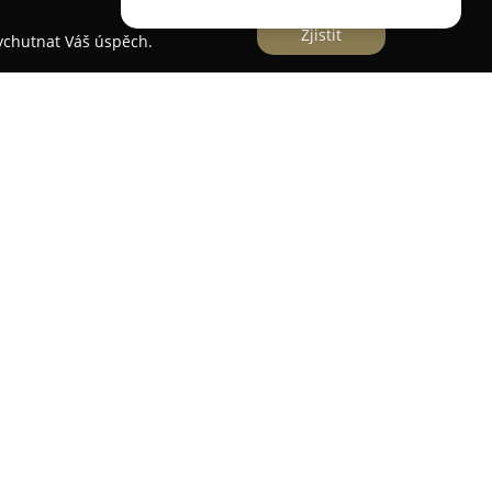
Zjistit
vychutnat Váš úspěch.
plexní návrhy a realizace interiérů s důrazem na
jících individuální potřeby a estetické požadavky
 služby od počátečního dispozičního návrhu až po
rníci ve Studio In 2 pečlivě vybírají vhodný
osvětlení a doplňují interiéry rozličnými
prvků, které propůjčují každému projektu
 dekory s cílem dodat prostoru světlo, útulnost,
likost či navodit pocit tepla, a to i u částečně
up umožňuje studiu přetvořit jakýkoli interiér