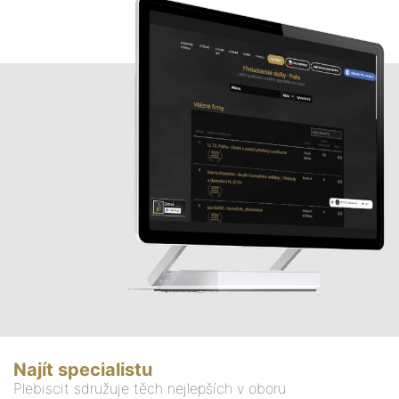
Najít specialistu
Plebiscit sdružuje těch nejlepších v oboru