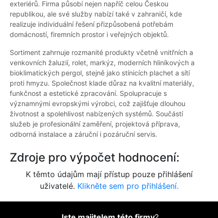
exteriérů. Firma působí nejen napříč celou Českou
republikou, ale své služby nabízí také v zahraničí, kde
realizuje individuální řešení přizpůsobená potřebám
domácností, firemních prostor i veřejných objektů.
Sortiment zahrnuje rozmanité produkty včetně vnitřních a
venkovních žaluzií, rolet, markýz, moderních hliníkových a
bioklimatických pergol, stejně jako stínicích plachet a sítí
proti hmyzu. Společnost klade důraz na kvalitní materiály,
funkčnost a estetické zpracování. Spolupracuje s
významnými evropskými výrobci, což zajišťuje dlouhou
životnost a spolehlivost nabízených systémů. Součástí
služeb je profesionální zaměření, projektová příprava,
odborná instalace a záruční i pozáruční servis.
Zdroje pro výpočet hodnocení:
K těmto údajům mají přístup pouze přihlášení
uživatelé.
Klikněte sem pro přihlášení.
Jste majitelem této firmy
?