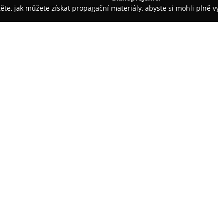
těte, jak můžete získat propagační materiály, abyste si mohli plně 
rem.
Living...
O společnosti:
Living Brno
je společnost s víc
komplexní realizace a vybavení 
individuálních konzultací a tvo
projektů. Mezi hlavní činnosti 
sedacích souprav, ložnic, děts
spolupracuje s více než čtyřicet
materiálů a moderních technolo
klientů.
Osobní přístup je pro Living Br
typy místností v bytech i rodi
služeb a designu, což dokládá v