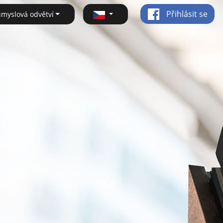
Přihlásit se
ůmyslová odvětví