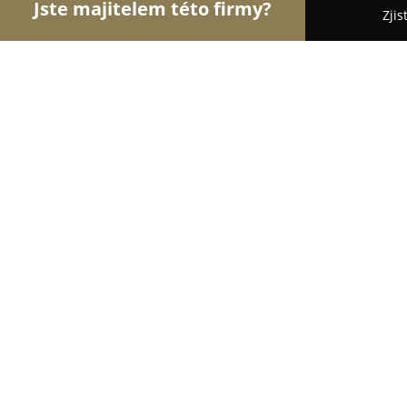
Jste majitelem této firmy?
Zjis
Orlové Interiérů
Pořadí nejlépe hodnocených fi
Living...
8.3
(20)
Brno, 15, Křížová 463
Zobrazit telefonní číslo