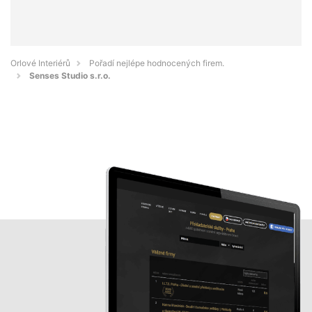
Orlové Interiérů
Pořadí nejlépe hodnocených firem.
Senses Studio s.r.o.