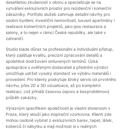
desetiletou zkušeností v oboru a specializuje se na
vytváření exkluzivních prostor pro rezidenční i komerční
zákazníky. Portfolio služeb zahrnuje detailní návrhy pro
osobní bydlení, investiční nemovitosti, luxusní apartmány i
realizace komerčních projektů, jako jsou restaurace a
salony, a to nejen v rámci České republiky, ale také v
zahraničí.
Studio klade důraz na profesionální a individuální přístup,
který zajišťuje kvalitu, precizní zpracování detailů a
spolehlivé dodržování smluvených termínů. Úzká
spolupráce s ověřenými dodavateli a předními výrobci
umožňuje udržet vysoký standard ve výběru materiálů i
provedení. Pro klienty poskytuje široký servis od prvotního
návrhu, přes 2D a 3D vizualizace, až po kompletní
realizaci, což přináší časovou úsporu a bezproblémový
průběh zakázky.
Výrazným specifikem společnosti je vlastní showroom v
Praze, který slouží jako inspirační vzorkovna. Klienti zde
mohou osobně vybírat z exkluzivních barev, tapet, látek,
koberců či nábytku a mají možnost si v reálných