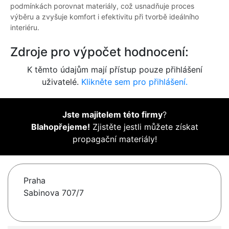
podmínkách porovnat materiály, což usnadňuje proces
výběru a zvyšuje komfort i efektivitu při tvorbě ideálního
interiéru.
Zdroje pro výpočet hodnocení:
K těmto údajům mají přístup pouze přihlášení
uživatelé.
Klikněte sem pro přihlášení.
Jste majitelem této firmy
?
Blahopřejeme!
Zjistěte jestli můžete získat
propagační materiály!
Praha
Sabinova 707/7