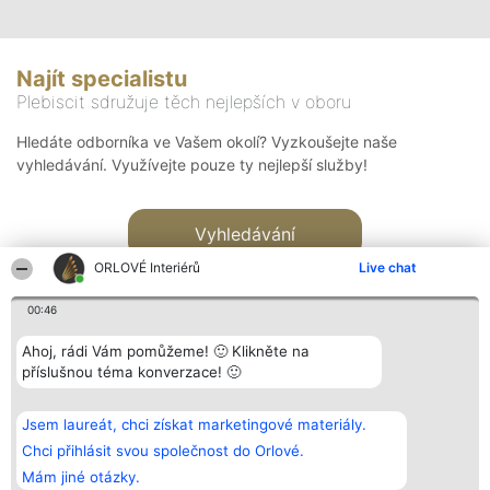
Najít specialistu
Plebiscit sdružuje těch nejlepších v oboru
Hledáte odborníka ve Vašem okolí? Vyzkoušejte naše
vyhledávání. Využívejte pouze ty nejlepší služby!
Vyhledávání
ORLOVÉ Interiérů
Live chat
00:46
Ahoj, rádi Vám pomůžeme! 🙂 Klikněte na
příslušnou téma konverzace! 🙂
Organizátor hlasování
Plebiscyt
Kontakt
Bright Side Solutions sp. z o.
Vítězové
Kontakt
Jsem laureát, chci získat marketingové materiály.
o. sp. k.
Seznam všech
ul. Ruska 22
laureátů
Chci přihlásit svou společnost do Orlové.
Wrocław 50-079
Zásady
Mám jiné otázky.
KRS 0000749100 | Regon
Pravidla