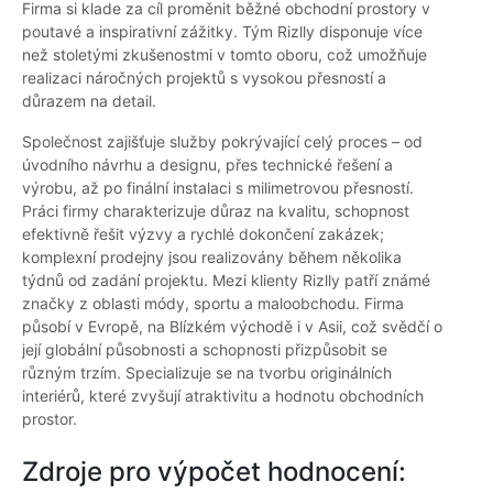
Firma si klade za cíl proměnit běžné obchodní prostory v
poutavé a inspirativní zážitky. Tým Rizlly disponuje více
než stoletými zkušenostmi v tomto oboru, což umožňuje
realizaci náročných projektů s vysokou přesností a
důrazem na detail.
Společnost zajišťuje služby pokrývající celý proces – od
úvodního návrhu a designu, přes technické řešení a
výrobu, až po finální instalaci s milimetrovou přesností.
Práci firmy charakterizuje důraz na kvalitu, schopnost
efektivně řešit výzvy a rychlé dokončení zakázek;
komplexní prodejny jsou realizovány během několika
týdnů od zadání projektu. Mezi klienty Rizlly patří známé
značky z oblasti módy, sportu a maloobchodu. Firma
působí v Evropě, na Blízkém východě i v Asii, což svědčí o
její globální působnosti a schopnosti přizpůsobit se
různým trzím. Specializuje se na tvorbu originálních
interiérů, které zvyšují atraktivitu a hodnotu obchodních
prostor.
Zdroje pro výpočet hodnocení: