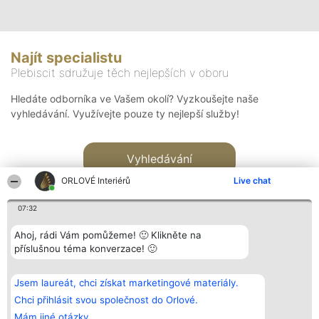
Najít specialistu
Plebiscit sdružuje těch nejlepších v oboru
Hledáte odborníka ve Vašem okolí? Vyzkoušejte naše
vyhledávání. Využívejte pouze ty nejlepší služby!
Vyhledávání
ORLOVÉ Interiérů
Live chat
07:32
Ahoj, rádi Vám pomůžeme! 🙂 Klikněte na
příslušnou téma konverzace! 🙂
Organizátor hlasování
Plebiscyt
Kontakt
Bright Side Solutions sp. z o.
Vítězové
Kontakt
Jsem laureát, chci získat marketingové materiály.
o. sp. k.
Seznam všech
ul. Ruska 22
laureátů
Chci přihlásit svou společnost do Orlové.
Wrocław 50-079
Zásady
Mám jiné otázky.
KRS 0000749100 | Regon
Pravidla