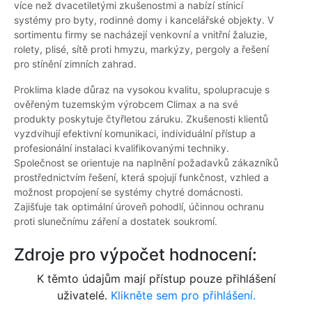
více než dvacetiletými zkušenostmi a nabízí stínicí
systémy pro byty, rodinné domy i kancelářské objekty. V
sortimentu firmy se nacházejí venkovní a vnitřní žaluzie,
rolety, plisé, sítě proti hmyzu, markýzy, pergoly a řešení
pro stínění zimních zahrad.
Proklima klade důraz na vysokou kvalitu, spolupracuje s
ověřeným tuzemským výrobcem Climax a na své
produkty poskytuje čtyřletou záruku. Zkušenosti klientů
vyzdvihují efektivní komunikaci, individuální přístup a
profesionální instalaci kvalifikovanými techniky.
Společnost se orientuje na naplnění požadavků zákazníků
prostřednictvím řešení, která spojují funkčnost, vzhled a
možnost propojení se systémy chytré domácnosti.
Zajišťuje tak optimální úroveň pohodlí, účinnou ochranu
proti slunečnímu záření a dostatek soukromí.
Zdroje pro výpočet hodnocení:
K těmto údajům mají přístup pouze přihlášení
uživatelé.
Klikněte sem pro přihlášení.