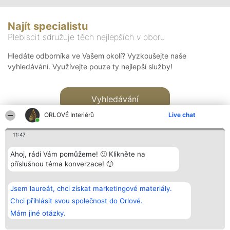
Najít specialistu
Plebiscit sdružuje těch nejlepších v oboru
Hledáte odborníka ve Vašem okolí? Vyzkoušejte naše
vyhledávání. Využívejte pouze ty nejlepší služby!
Vyhledávání
ORLOVÉ Interiérů
Live chat
11:47
Ahoj, rádi Vám pomůžeme! 🙂 Klikněte na
příslušnou téma konverzace! 🙂
Organizátor hlasování
Plebiscyt
Kontakt
Bright Side Solutions sp. z o.
Vítězové
Kontakt
Jsem laureát, chci získat marketingové materiály.
o. sp. k.
Seznam všech
ul. Ruska 22
laureátů
Chci přihlásit svou společnost do Orlové.
Wrocław 50-079
Zásady
Mám jiné otázky.
KRS 0000749100 | Regon
Pravidla
381313360 | NIP 8943132676
Zásady
ochrany