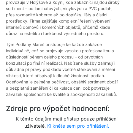
provozuje v Holýšově a Kdyni, kde zákazníci najdou široký
sortiment – od laminátových, vinylových a PVC podlah,
přes rozmanité koberce až po doplňky, lišty a čisticí
prostředky. Firma zajišťuje komplexní řešení vybavení
interiérů domovů i komerčních objektů, přičemž klade
důraz na estetiku i funkčnost výsledného prostoru.
Tým Podlahy Mareš přistupuje ke každé zakázce
individuálně, což se projevuje vysokou profesionalitou a
důsledností během celého procesu – od prvotních
konzultací po finální realizaci. Nabízené služby zahrnují i
důkladné přípravy podkladu včetně stěrkování a měření
vlhkosti, které přispívají k dlouhé životnosti podlah.
Oceňována je zejména pečlivost, obsáhlý sortiment zboží
a bezplatné zaměření či kalkulace cen, což potvrzuje
závazek společnosti ke kvalitě a spokojenosti zákazníků.
Zdroje pro výpočet hodnocení:
K těmto údajům mají přístup pouze přihlášení
uživatelé.
Klikněte sem pro přihlášení.