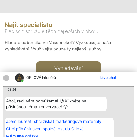
Najít specialistu
Plebiscit sdružuje těch nejlepších v oboru
Hledáte odborníka ve Vašem okolí? Vyzkoušejte naše
vyhledávání. Využívejte pouze ty nejlepší služby!
Vyhledávání
ORLOVÉ Interiérů
Live chat
23:24
Ahoj, rádi Vám pomůžeme! 🙂 Klikněte na
příslušnou téma konverzace! 🙂
Organizátor hlasování
Plebiscyt
Kontakt
Bright Side Solutions sp. z o.
Vítězové
Kontakt
Jsem laureát, chci získat marketingové materiály.
o. sp. k.
Seznam všech
ul. Ruska 22
laureátů
Chci přihlásit svou společnost do Orlové.
Wrocław 50-079
Zásady
Mám jiné otázky.
KRS 0000749100 | Regon
Pravidla