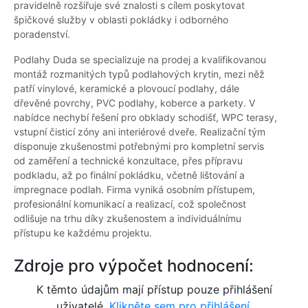
pravidelně rozšiřuje své znalosti s cílem poskytovat
špičkové služby v oblasti pokládky i odborného
poradenství.
Podlahy Duda se specializuje na prodej a kvalifikovanou
montáž rozmanitých typů podlahových krytin, mezi něž
patří vinylové, keramické a plovoucí podlahy, dále
dřevěné povrchy, PVC podlahy, koberce a parkety. V
nabídce nechybí řešení pro obklady schodišť, WPC terasy,
vstupní čisticí zóny ani interiérové dveře. Realizační tým
disponuje zkušenostmi potřebnými pro kompletní servis
od zaměření a technické konzultace, přes přípravu
podkladu, až po finální pokládku, včetně lištování a
impregnace podlah. Firma vyniká osobním přístupem,
profesionální komunikací a realizací, což společnost
odlišuje na trhu díky zkušenostem a individuálnímu
přístupu ke každému projektu.
Zdroje pro výpočet hodnocení:
K těmto údajům mají přístup pouze přihlášení
uživatelé.
Klikněte sem pro přihlášení.