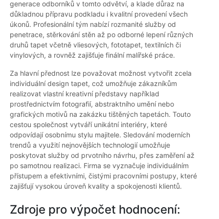
generace odborníků v tomto odvětví, a klade důraz na
důkladnou přípravu podkladu i kvalitní provedení všech
úkonů. Profesionální tým nabízí rozmanité služby od
penetrace, stěrkování stěn až po odborné lepení různých
druhů tapet včetně vliesových, fototapet, textilních či
vinylových, a rovněž zajišťuje finální malířské práce.
Za hlavní přednost lze považovat možnost vytvořit zcela
individuální design tapet, což umožňuje zákazníkům
realizovat vlastní kreativní představy například
prostřednictvím fotografií, abstraktního umění nebo
grafických motivů na zakázku tištěných tapetách. Touto
cestou společnost vytváří unikátní interiéry, které
odpovídají osobnímu stylu majitele. Sledování moderních
trendů a využití nejnovějších technologií umožňuje
poskytovat služby od prvotního návrhu, přes zaměření až
po samotnou realizaci. Firma se vyznačuje individuálním
přístupem a efektivními, čistými pracovními postupy, které
zajišťují vysokou úroveň kvality a spokojenosti klientů.
Zdroje pro výpočet hodnocení: