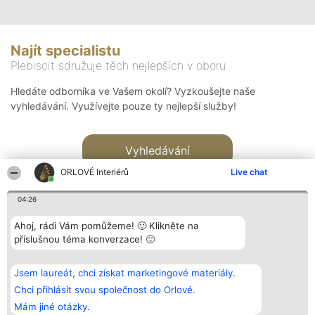
Najít specialistu
Plebiscit sdružuje těch nejlepších v oboru
Hledáte odborníka ve Vašem okolí? Vyzkoušejte naše
vyhledávání. Využívejte pouze ty nejlepší služby!
Vyhledávání
ORLOVÉ Interiérů
Live chat
04:26
Ahoj, rádi Vám pomůžeme! 🙂 Klikněte na
příslušnou téma konverzace! 🙂
Organizátor hlasování
Plebiscyt
Kontakt
Bright Side Solutions sp. z o.
Vítězové
Kontakt
Jsem laureát, chci získat marketingové materiály.
o. sp. k.
Seznam všech
ul. Ruska 22
laureátů
Chci přihlásit svou společnost do Orlové.
Wrocław 50-079
Zásady
Mám jiné otázky.
KRS 0000749100 | Regon
Pravidla