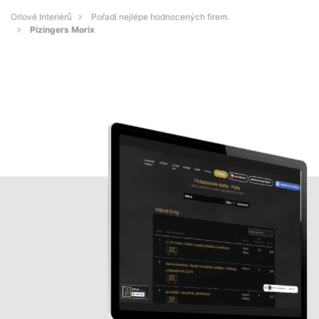
Orlové Interiérů
Pořadí nejlépe hodnocených firem.
Pizingers Morix