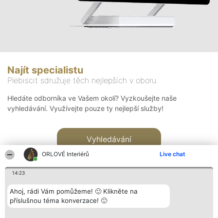
Najít specialistu
Plebiscit sdružuje těch nejlepších v oboru
Hledáte odborníka ve Vašem okolí? Vyzkoušejte naše
vyhledávání. Využívejte pouze ty nejlepší služby!
Vyhledávání
ORLOVÉ Interiérů
Live chat
14:23
Ahoj, rádi Vám pomůžeme! 🙂 Klikněte na
příslušnou téma konverzace! 🙂
Organizátor hlasování
Plebiscyt
Kontakt
Bright Side Solutions sp. z o.
Vítězové
Kontakt