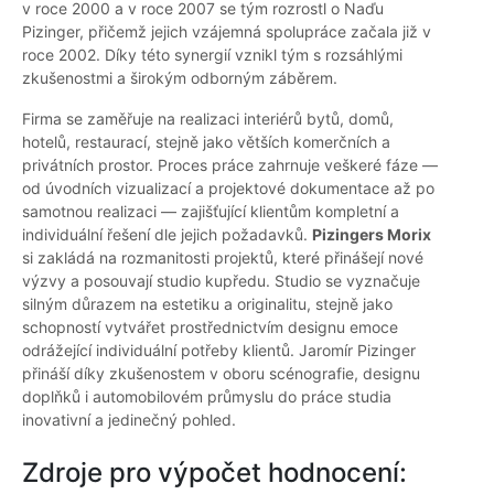
v roce 2000 a v roce 2007 se tým rozrostl o Naďu
Pizinger, přičemž jejich vzájemná spolupráce začala již v
roce 2002. Díky této synergií vznikl tým s rozsáhlými
zkušenostmi a širokým odborným záběrem.
Firma se zaměřuje na realizaci interiérů bytů, domů,
hotelů, restaurací, stejně jako větších komerčních a
privátních prostor. Proces práce zahrnuje veškeré fáze —
od úvodních vizualizací a projektové dokumentace až po
samotnou realizaci — zajišťující klientům kompletní a
individuální řešení dle jejich požadavků.
Pizingers Morix
si zakládá na rozmanitosti projektů, které přinášejí nové
výzvy a posouvají studio kupředu. Studio se vyznačuje
silným důrazem na estetiku a originalitu, stejně jako
schopností vytvářet prostřednictvím designu emoce
odrážející individuální potřeby klientů. Jaromír Pizinger
přináší díky zkušenostem v oboru scénografie, designu
doplňků i automobilovém průmyslu do práce studia
inovativní a jedinečný pohled.
Zdroje pro výpočet hodnocení: