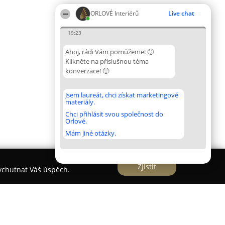
ORLOVÉ Interiérů
Live chat
19:23
Ahoj, rádi Vám pomůžeme! 🙂
Klikněte na příslušnou téma
konverzace! 🙂
Jsem laureát, chci získat marketingové
materiály.
Chci přihlásit svou společnost do
Orlové.
Mám jiné otázky.
Zjistit
vychutnat Váš úspěch.