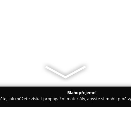
Blahopřejeme!
těte, jak můžete získat propagační materiály, abyste si mohli plně 
rem.
Shoptet