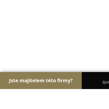
Jste majitelem této firmy?
Zjis
Orlové Interiérů
Pořadí nejlépe hodnocených fi