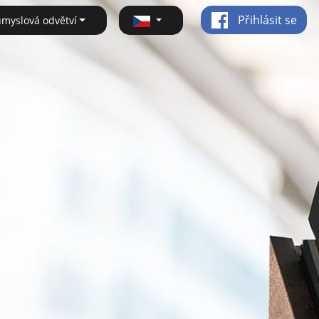
Přihlásit se
ůmyslová odvětví