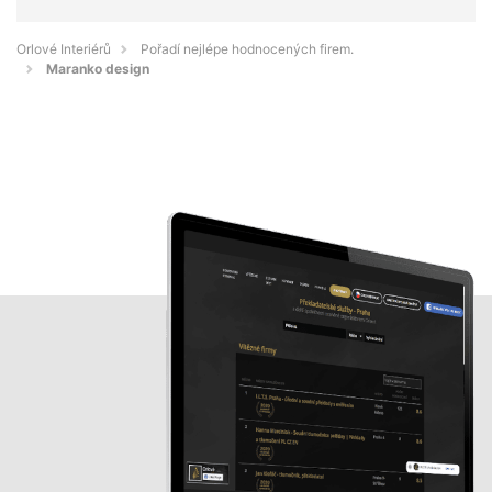
Orlové Interiérů
Pořadí nejlépe hodnocených firem.
Maranko design