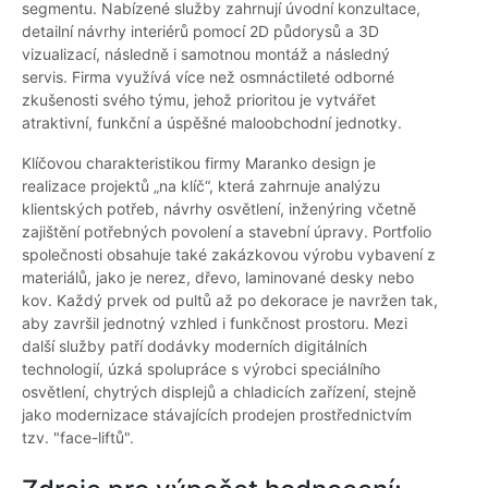
segmentu. Nabízené služby zahrnují úvodní konzultace,
detailní návrhy interiérů pomocí 2D půdorysů a 3D
vizualizací, následně i samotnou montáž a následný
servis. Firma využívá více než osmnáctileté odborné
zkušenosti svého týmu, jehož prioritou je vytvářet
atraktivní, funkční a úspěšné maloobchodní jednotky.
Klíčovou charakteristikou firmy Maranko design je
realizace projektů „na klíč“, která zahrnuje analýzu
klientských potřeb, návrhy osvětlení, inženýring včetně
zajištění potřebných povolení a stavební úpravy. Portfolio
společnosti obsahuje také zakázkovou výrobu vybavení z
materiálů, jako je nerez, dřevo, laminované desky nebo
kov. Každý prvek od pultů až po dekorace je navržen tak,
aby završil jednotný vzhled i funkčnost prostoru. Mezi
další služby patří dodávky moderních digitálních
technologií, úzká spolupráce s výrobci speciálního
osvětlení, chytrých displejů a chladicích zařízení, stejně
jako modernizace stávajících prodejen prostřednictvím
tzv. "face-liftů".