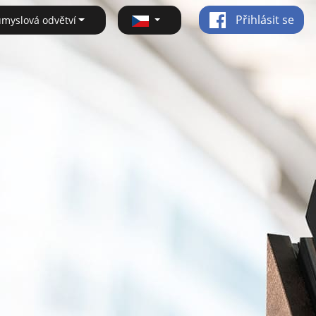
Přihlásit se
ůmyslová odvětví