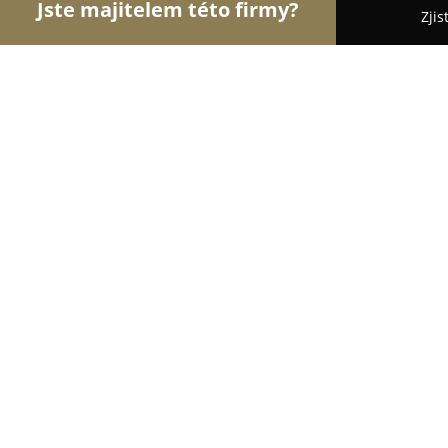
Jste majitelem této firmy?
Zjis
Orlové Interiérů
Pořadí nejlépe hodnocených fi
Louver
9.8
(47)
Praha, Vikova 1
Zobrazit telefonní číslo