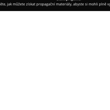
těte, jak můžete získat propagační materiály, abyste si mohli plně 
rem.
Louver
O společnosti:
Společnost
Louver
je zaměřena 
komplexní řešení jak pro interié
cílem je zajistit klientům prod
které spojují praktičnost s es
systémy stínění, mezi něž patří 
látkové rolety, panelové stěny, 
jako bambusové žaluzie, screen
Kromě toho se podnik věnuje i 
s předními dodavateli z Česka
zpracování, dlouhou životnost a
hodnoceno rychlé provedení mo