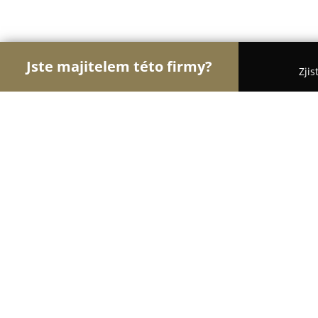
Jste majitelem této firmy?
Zjis
Orlové Interiérů
Pořadí nejlépe hodnocených fi
Trend - koberce a PVC
8.6
(85)
Mariánské Lázně, Tepelská 137