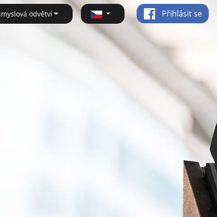
Přihlásit se
ůmyslová odvětví