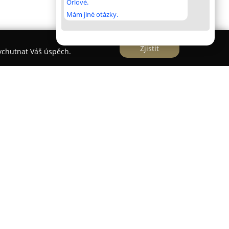
Orlové.
Mám jiné otázky.
Zjistit
vychutnat Váš úspěch.
PVC
v Mariánských Lázních, sídlící na adrese
a rozsáhlý výběr podlahových krytin a
 než 25 let poskytuje svým klientům komplexní
sti i komerční prostory. Sortiment firmy zahrnuje
etně bytových, zátěžových a vlněných variant,
riálů, barevných odstínů a vzorování. Dále se
aci PVC a vinylových podlah, laminátových podlah