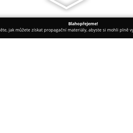
Blahopřejeme!
těte, jak můžete získat propagační materiály, abyste si mohli plně 
rem.
Trend - koberce a PVC
O společnosti:
Společnost
Trend - koberce a 
Tepelská 137, se specializuje n
souvisejících doplňků. Již více
interiérová řešení pro domácno
metrážové i kusové koberce, vč
nabízených v široké škále mate
specializuje na prodej a instal