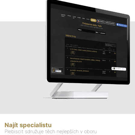
Najít specialistu
Plebiscit sdružuje těch nejlepších v oboru