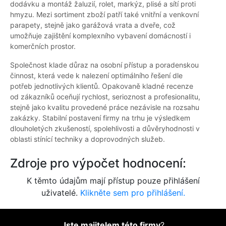
dodávku a montáž žaluzií, rolet, markýz, plisé a sítí proti
hmyzu. Mezi sortiment zboží patří také vnitřní a venkovní
parapety, stejně jako garážová vrata a dveře, což
umožňuje zajištění komplexního vybavení domácností i
komerčních prostor.
Společnost klade důraz na osobní přístup a poradenskou
činnost, která vede k nalezení optimálního řešení dle
potřeb jednotlivých klientů. Opakovaně kladné recenze
od zákazníků oceňují rychlost, serioznost a profesionalitu,
stejně jako kvalitu provedené práce nezávisle na rozsahu
zakázky. Stabilní postavení firmy na trhu je výsledkem
dlouholetých zkušeností, spolehlivosti a důvěryhodnosti v
oblasti stínící techniky a doprovodných služeb.
Zdroje pro výpočet hodnocení:
K těmto údajům mají přístup pouze přihlášení
uživatelé.
Klikněte sem pro přihlášení.
Jste majitelem této firmy
?