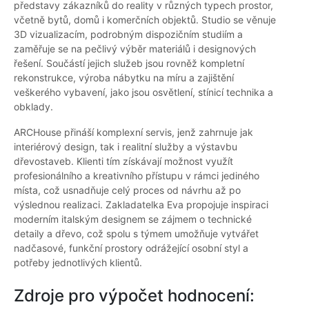
představy zákazníků do reality v různých typech prostor,
včetně bytů, domů i komerčních objektů. Studio se věnuje
3D vizualizacím, podrobným dispozičním studiím a
zaměřuje se na pečlivý výběr materiálů i designových
řešení. Součástí jejich služeb jsou rovněž kompletní
rekonstrukce, výroba nábytku na míru a zajištění
veškerého vybavení, jako jsou osvětlení, stínicí technika a
obklady.
ARCHouse přináší komplexní servis, jenž zahrnuje jak
interiérový design, tak i realitní služby a výstavbu
dřevostaveb. Klienti tím získávají možnost využít
profesionálního a kreativního přístupu v rámci jediného
místa, což usnadňuje celý proces od návrhu až po
výslednou realizaci. Zakladatelka Eva propojuje inspiraci
moderním italským designem se zájmem o technické
detaily a dřevo, což spolu s týmem umožňuje vytvářet
nadčasové, funkční prostory odrážející osobní styl a
potřeby jednotlivých klientů.
Zdroje pro výpočet hodnocení: