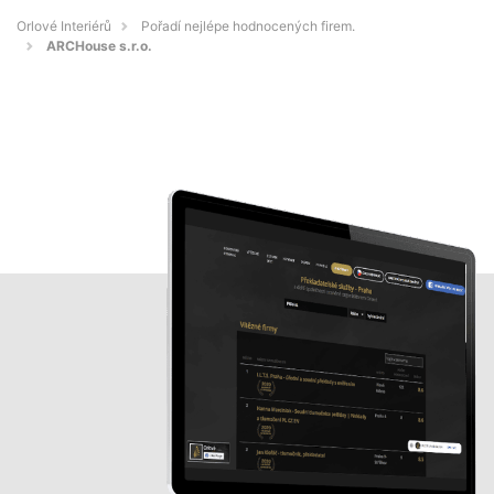
Orlové Interiérů
Pořadí nejlépe hodnocených firem.
ARCHouse s.r.o.