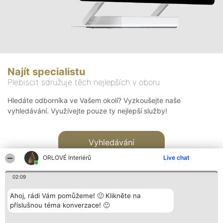
Najít specialistu
Plebiscit sdružuje těch nejlepších v oboru
Hledáte odborníka ve Vašem okolí? Vyzkoušejte naše
vyhledávání. Využívejte pouze ty nejlepší služby!
Vyhledávání
ORLOVÉ Interiérů
Live chat
02:09
Ahoj, rádi Vám pomůžeme! 🙂 Klikněte na
příslušnou téma konverzace! 🙂
Organizátor hlasování
Plebiscyt
Kontakt
Bright Side Solutions sp. z o.
Vítězové
Kontakt