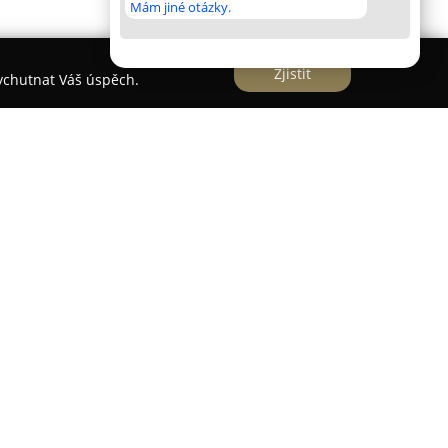
Mám jiné otázky.
Zjistit
vychutnat Váš úspěch.
iérové studio v Mladé Boleslavi se zaměřením na
ti. Společnost zajišťuje prodej a odbornou
h krytin, mezi které patří vinylové, laminátové a
částí nabídky jsou rovněž interiérové a vchodové
a protipožárních modelů, přičemž důraz je kladen
ých výrobců.
šenostem garantuje Fior Interiéry pečlivou a
akázek v daném oboru. Kromě dodávek a montáží