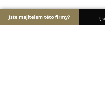
Jste majitelem této firmy?
Zjis
Orlové Interiérů
Pořadí nejlépe hodnocených fi
Interiéry FIOR - podlahy, dveře, by
10
(153)
Mladá Boleslav, Na Radouči 1458
Zobrazit telefonní číslo