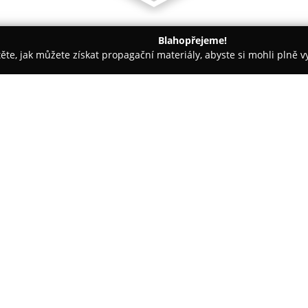
Blahopřejeme!
těte, jak můžete získat propagační materiály, abyste si mohli plně 
rem.
Interiéry FIOR - podlahy, dveře, bytové rekonstrukce
tové rekonstrukce
O společnosti:
Fior Interiéry
působí jako inter
komplexní služby pro domácnos
montáž různých typů podlahovýc
dřevěné varianty. Nedílnou sou
dveře, včetně bezpečnostních 
na kvalitu a materiály od znám
Díky více než patnáctiletým zku
spolehlivou realizaci všech z