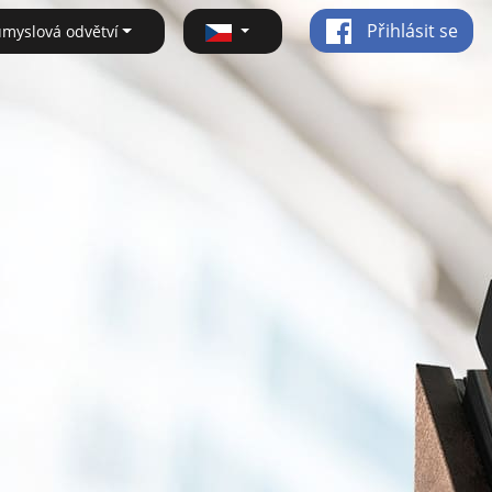
Přihlásit se
ůmyslová odvětví