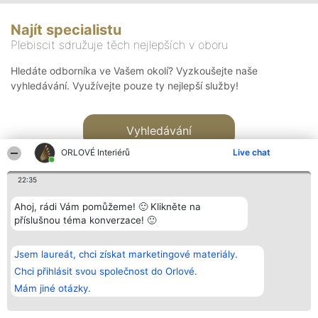
Najít specialistu
Plebiscit sdružuje těch nejlepších v oboru
Hledáte odborníka ve Vašem okolí? Vyzkoušejte naše
vyhledávání. Využívejte pouze ty nejlepší služby!
Vyhledávání
ORLOVÉ Interiérů
Live chat
22:35
Ahoj, rádi Vám pomůžeme! 🙂 Klikněte na
příslušnou téma konverzace! 🙂
Organizátor hlasování
Plebiscyt
Kontakt
Bright Side Solutions sp. z o.
Vítězové
Kontakt
Jsem laureát, chci získat marketingové materiály.
o. sp. k.
Seznam všech
ul. Ruska 22
laureátů
Chci přihlásit svou společnost do Orlové.
Wrocław 50-079
Zásady
Mám jiné otázky.
KRS 0000749100 | Regon
Pravidla
381313360 | NIP 8943132676
Zásady
ochrany