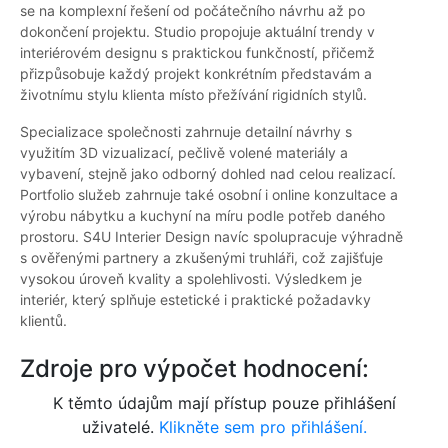
se na komplexní řešení od počátečního návrhu až po
dokončení projektu. Studio propojuje aktuální trendy v
interiérovém designu s praktickou funkčností, přičemž
přizpůsobuje každý projekt konkrétním představám a
životnímu stylu klienta místo přežívání rigidních stylů.
Specializace společnosti zahrnuje detailní návrhy s
využitím 3D vizualizací, pečlivě volené materiály a
vybavení, stejně jako odborný dohled nad celou realizací.
Portfolio služeb zahrnuje také osobní i online konzultace a
výrobu nábytku a kuchyní na míru podle potřeb daného
prostoru. S4U Interier Design navíc spolupracuje výhradně
s ověřenými partnery a zkušenými truhláři, což zajišťuje
vysokou úroveň kvality a spolehlivosti. Výsledkem je
interiér, který splňuje estetické i praktické požadavky
klientů.
Zdroje pro výpočet hodnocení:
K těmto údajům mají přístup pouze přihlášení
uživatelé.
Klikněte sem pro přihlášení.