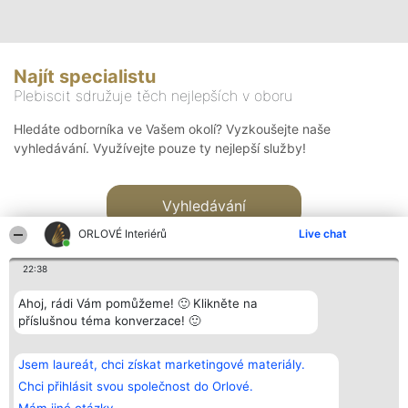
Najít specialistu
Plebiscit sdružuje těch nejlepších v oboru
Hledáte odborníka ve Vašem okolí? Vyzkoušejte naše
vyhledávání. Využívejte pouze ty nejlepší služby!
Vyhledávání
ORLOVÉ Interiérů
Live chat
22:38
Ahoj, rádi Vám pomůžeme! 🙂 Klikněte na
příslušnou téma konverzace! 🙂
Organizátor hlasování
Plebiscyt
Kontakt
Bright Side Solutions sp. z o.
Vítězové
Kontakt
Jsem laureát, chci získat marketingové materiály.
o. sp. k.
Seznam všech
ul. Ruska 22
laureátů
Chci přihlásit svou společnost do Orlové.
Wrocław 50-079
Zásady
KRS 0000749100 | Regon
Pravidla