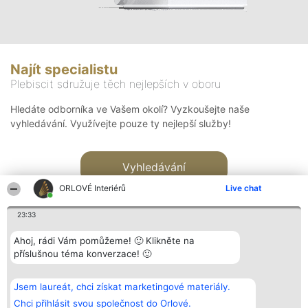
Najít specialistu
Plebiscit sdružuje těch nejlepších v oboru
Hledáte odborníka ve Vašem okolí? Vyzkoušejte naše
vyhledávání. Využívejte pouze ty nejlepší služby!
Vyhledávání
ORLOVÉ Interiérů
Live chat
23:33
Ahoj, rádi Vám pomůžeme! 🙂 Klikněte na
příslušnou téma konverzace! 🙂
Organizátor hlasování
Plebiscyt
Kontakt
Bright Side Solutions sp. z o.
Vítězové
Kontakt
Jsem laureát, chci získat marketingové materiály.
o. sp. k.
Seznam všech
ul. Ruska 22
laureátů
Chci přihlásit svou společnost do Orlové.