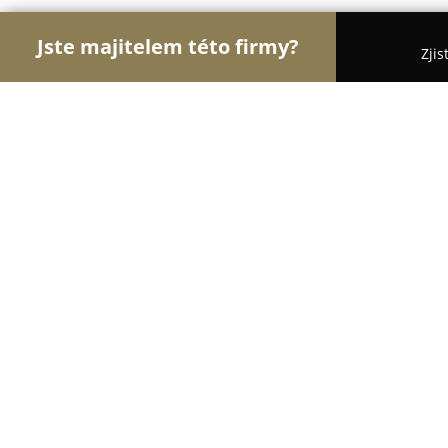
Jste majitelem této firmy?
Zjis
Orlové Interiérů
Pořadí nejlépe hodnocených fi
Domivo
8.7
(49)
Česká Skalice, 51
Zobrazit telefonní číslo