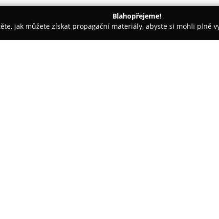
Blahopřejeme!
těte, jak můžete získat propagační materiály, abyste si mohli plně 
rem.
Domivo
O společnosti:
Domivo
se orientuje na moderni
to, aby každý byt nebo dům co 
nabízel vysoký komfort. Firma p
2006 a nabízí komplexní služby
Specializuje se na dodávky a m
jsou rozmanitá okna, dveře, zár
systémy. Společnost klade důra
provedení každého projektu, co