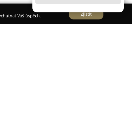
Zjistit
vychutnat Váš úspěch.
zaci a vylepšování interiérů, přičemž usiluje o
nejlépe odrážel individuální vkus a současně
ůsobí v oblasti interiérových úprav již od roku
 jak pro novostavby, tak pro rekonstrukce.
ontáže klíčových prvků útulného domova, jako
ubně, kvalitní podlahové krytiny a účinné stínící
z na osobní přístup ke klientům a precizní
ž vede k vysoké spokojenosti zákazníků.