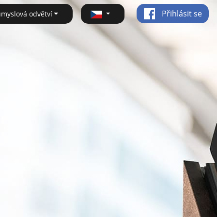
Přihlásit se
ůmyslová odvětví