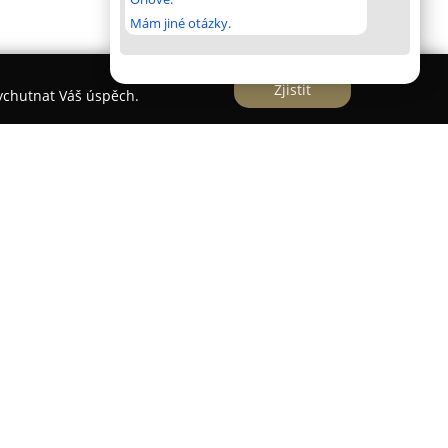
Mám jiné otázky.
Zjistit
vychutnat Váš úspěch.
v Brně, které se zaměřuje na celkový interiérový
alizací koupelen, wellness prostor a venkovních
ušenostmi a klade důraz na individuální přístup
jí jedinečná a luxusní prostředí, charakteristická
tu a precizností ve zpracování.
eduje trendy na mezinárodním trhu a investuje do
možňuje nabízet klientům jak ty nejmodernější