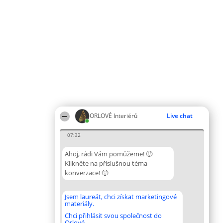
ORLOVÉ Interiérů
Live chat
07:32
Ahoj, rádi Vám pomůžeme! 🙂
Klikněte na příslušnou téma
konverzace! 🙂
Jsem laureát, chci získat marketingové
materiály.
Chci přihlásit svou společnost do
Orlové.