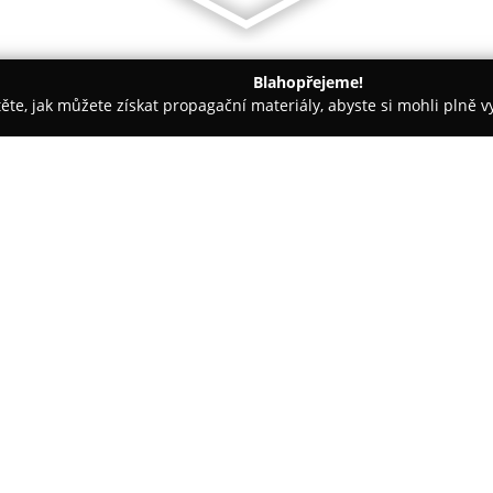
Blahopřejeme!
těte, jak můžete získat propagační materiály, abyste si mohli plně 
rem.
DARA design
O společnosti:
DARA design
je studio sídlící 
design, a to včetně návrhů a re
teras. Disponuje rozsáhlými zk
při každém projektu. Tím vznika
elegancí, vysokou úrovní komfor
Tým společnosti pravidelně sl
vzdělávacích aktivit, což jim u