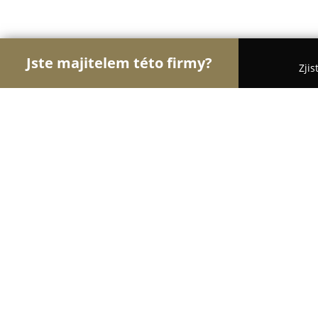
Jste majitelem této firmy?
Zjis
Orlové Interiérů
Pořadí nejlépe hodnocených fi
DARA design
8.3
(19)
Brno, Hlinky 1017/50
Zobrazit telefonní číslo