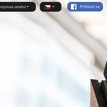
Přihlásit se
ůmyslová odvětví