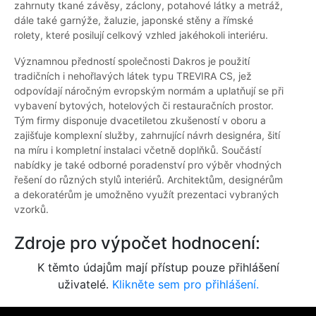
zahrnuty tkané závěsy, záclony, potahové látky a metráž,
dále také garnýže, žaluzie, japonské stěny a římské
rolety, které posilují celkový vzhled jakéhokoli interiéru.
Významnou předností společnosti Dakros je použití
tradičních i nehořlavých látek typu TREVIRA CS, jež
odpovídají náročným evropským normám a uplatňují se při
vybavení bytových, hotelových či restauračních prostor.
Tým firmy disponuje dvacetiletou zkušeností v oboru a
zajišťuje komplexní služby, zahrnující návrh designéra, šití
na míru i kompletní instalaci včetně doplňků. Součástí
nabídky je také odborné poradenství pro výběr vhodných
řešení do různých stylů interiérů. Architektům, designérům
a dekoratérům je umožněno využít prezentaci vybraných
vzorků.
Zdroje pro výpočet hodnocení:
K těmto údajům mají přístup pouze přihlášení
uživatelé.
Klikněte sem pro přihlášení.