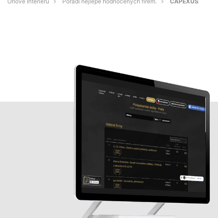
Orlové Interiérů
Pořadí nejlépe hodnocených firem.
CAPEXUS