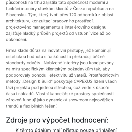
působnosti na trhu zajistila tato společnost moderní a
funkční interiéry stovkám klientů v České republice a na
Slovensku. Tým, který tvoří přes 120 odborníků z oblastí
architektury, konzultací pracovního prostředí,
projektového managementu a interiérového designu,
zajišťuje hladký průběh projektů od vstupní vize až po
dokončení.
Firma klade důraz na inovativní přístupy, jež kombinují
estetickou hodnotu s funkčností a překračují běžné
standardy odvětví. Nabízené interiéry jsou koncipovány
na míru specifickým klientským požadavkům tak, aby
podporovaly pohodu i efektivitu uživatelů. Prostřednictvím
metody „Design & Build“ poskytuje CAPEXUS řízení všech
fází projektu pod jednou střechou, což vede k úspoře
času i nákladů. Vlastní kancelářské prostory společnosti
zároveň fungují jako dynamický showroom nejnovějších
trendů a flexibilních řešení.
Zdroje pro výpočet hodnocení:
K těmto údajům mají přístup pouze přihlášení