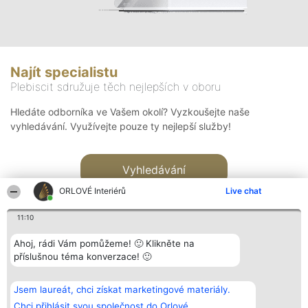
Najít specialistu
Plebiscit sdružuje těch nejlepších v oboru
Hledáte odborníka ve Vašem okolí? Vyzkoušejte naše
vyhledávání. Využívejte pouze ty nejlepší služby!
Vyhledávání
ORLOVÉ Interiérů
Live chat
11:10
Ahoj, rádi Vám pomůžeme! 🙂 Klikněte na
příslušnou téma konverzace! 🙂
Organizátor hlasování
Plebiscyt
Kontakt
Bright Side Solutions sp. z o.
Vítězové
Kontakt
Jsem laureát, chci získat marketingové materiály.
o. sp. k.
Seznam všech
ul. Ruska 22
laureátů
Chci přihlásit svou společnost do Orlové.