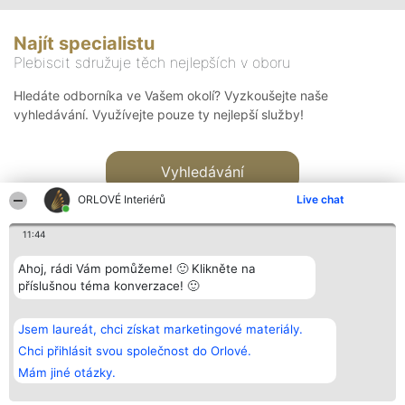
Najít specialistu
Plebiscit sdružuje těch nejlepších v oboru
Hledáte odborníka ve Vašem okolí? Vyzkoušejte naše
vyhledávání. Využívejte pouze ty nejlepší služby!
Vyhledávání
ORLOVÉ Interiérů
Live chat
11:44
Ahoj, rádi Vám pomůžeme! 🙂 Klikněte na
příslušnou téma konverzace! 🙂
Organizátor hlasování
Plebiscyt
Kontakt
Bright Side Solutions sp. z o.
Vítězové
Kontakt
Jsem laureát, chci získat marketingové materiály.
o. sp. k.
Seznam všech
ul. Ruska 22
laureátů
Chci přihlásit svou společnost do Orlové.
Wrocław 50-079
Zásady
Mám jiné otázky.
KRS 0000749100 | Regon
Pravidla
381313360 | NIP 8943132676
Zásady
ochrany