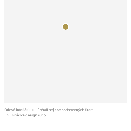
Orlové Interiérů
Pořadí nejlépe hodnocených firem.
Brádka design s.r.o.