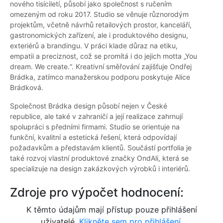
nového tisíciletí, působí jako společnost s ručením
omezeným od roku 2017. Studio se věnuje různorodým
projektům, včetně návrhů retailových prostor, kanceláří,
gastronomických zařízení, ale i produktového designu,
exteriérů a brandingu. V práci klade důraz na etiku,
empatii a preciznost, což se promítá i do jejich motta „You
dream. We create.“. Kreativní směřování zajišťuje Ondřej
Brádka, zatímco manažerskou podporu poskytuje Alice
Brádková.
Společnost Brádka design působí nejen v České
republice, ale také v zahraničí a její realizace zahrnují
spolupráci s předními firmami. Studio se orientuje na
funkční, kvalitní a estetická řešení, která odpovídají
požadavkům a představám klientů. Součástí portfolia je
také rozvoj vlastní produktové značky OndAli, která se
specializuje na design zakázkových výrobků i interiérů.
Zdroje pro výpočet hodnocení:
K těmto údajům mají přístup pouze přihlášení
uživatelé.
Klikněte sem pro přihlášení.