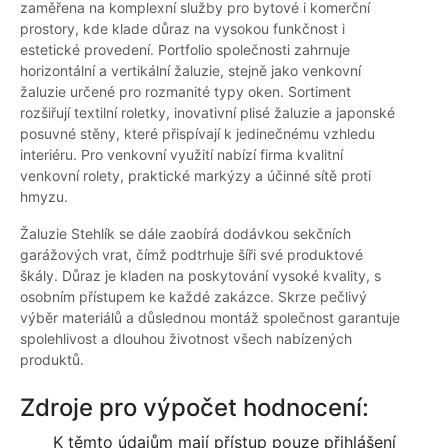
zaměřena na komplexní služby pro bytové i komerční
prostory, kde klade důraz na vysokou funkčnost i
estetické provedení. Portfolio společnosti zahrnuje
horizontální a vertikální žaluzie, stejně jako venkovní
žaluzie určené pro rozmanité typy oken. Sortiment
rozšiřují textilní roletky, inovativní plisé žaluzie a japonské
posuvné stěny, které přispívají k jedinečnému vzhledu
interiéru. Pro venkovní využití nabízí firma kvalitní
venkovní rolety, praktické markýzy a účinné sítě proti
hmyzu.
Žaluzie Stehlík se dále zaobírá dodávkou sekčních
garážových vrat, čímž podtrhuje šíři své produktové
škály. Důraz je kladen na poskytování vysoké kvality, s
osobním přístupem ke každé zakázce. Skrze pečlivý
výběr materiálů a důslednou montáž společnost garantuje
spolehlivost a dlouhou životnost všech nabízených
produktů.
Zdroje pro výpočet hodnocení:
K těmto údajům mají přístup pouze přihlášení