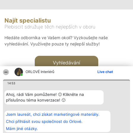
Najít specialistu
Plebiscit sdružuje těch nejlepších v oboru
Hledáte odborníka ve Vašem okolí? Vyzkoušejte naše
vyhledávání. Využívejte pouze ty nejlepší služby!
Vyhledávání
ORLOVÉ Interiérů
Live chat
14:53
Ahoj, rádi Vám pomůžeme! 🙂 Klikněte na
příslušnou téma konverzace! 🙂
Organizátor hlasování
Plebiscyt
Kontakt
Bright Side Solutions sp. z o.
Vítězové
Kontakt
Jsem laureát, chci získat marketingové materiály.
o. sp. k.
Seznam všech
ul. Ruska 22
laureátů
Chci přihlásit svou společnost do Orlové.
Wrocław 50-079
Zásady
Mám jiné otázky.
KRS 0000749100 | Regon
Pravidla
381313360 | NIP 8943132676
Zásady